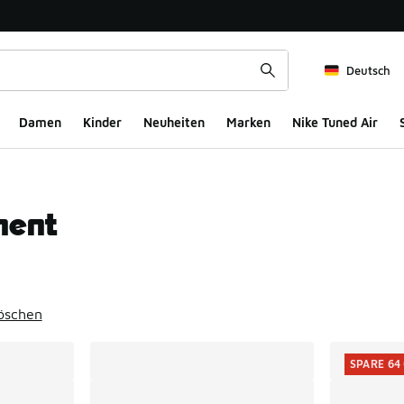
Deutsch
Damen
Kinder
Neuheiten
Marken
Nike Tuned Air
ment
ts
löschen
SPARE 64