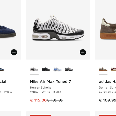
fügbar
Weitere Farben verfügbar
Weitere 
zial
Nike Air Max Tuned 7
adidas H
SPARE 74 €
Herren Schuhe
Damen Sch
e - White
White - White - Black
Earth Strat
Dieser Artikel ist im Sale. Der Preis ist von €
€ 115,00
€ 189,99
€ 109,9