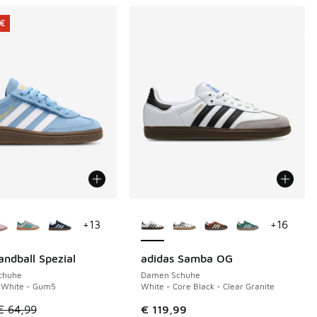
 €
Farben verfügbar
Weitere Farben verfügbar
+
13
+
16
andball Spezial
adidas Samba OG
€
Schuhe
Damen Schuhe
- White - Gum5
White - Core Black - Clear Granite
€ 104,99 auf € 60,00 gefallen
tikel ist im Sale. Der Preis ist von € 64,99 auf € 40,00 gefall
€ 64,99
€ 119,99