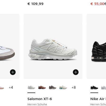
 Sale. Der Preis ist von € 119,99 auf € 95,00 gefallen
Dieser Ar
€ 109,99
€ 55,00
fügbar
Weitere Farben verfügbar
Weitere 
+
4
+
8
Salomon XT-6
Nike Air
Herren Schuhe
Herren Sch