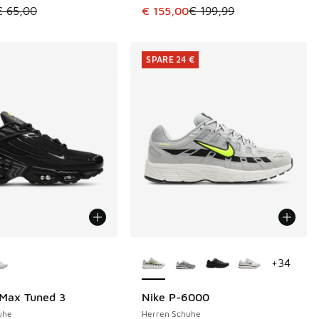
tikel ist im Sale. Der Preis ist von € 65,00 auf € 55,00 gefall
Dieser Artikel ist im Sale. Der Pre
€ 65,00
€ 155,00
€ 199,99
SPARE 24 €
Farben verfügbar
Weitere Farben verfügbar
+
34
 Max Tuned 3
Nike P-6000
SPARE 24 €
uhe
Herren Schuhe