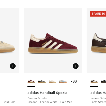
SPARE 10
fügbar
Weitere Farben verfügbar
Weitere 
+
33
adidas Handball Spezial
adidas H
SPARE 10 
Damen Schuhe
Herren Sch
 - Bold Gold
Maroon - Cream White - Gold Met
Earth Strat