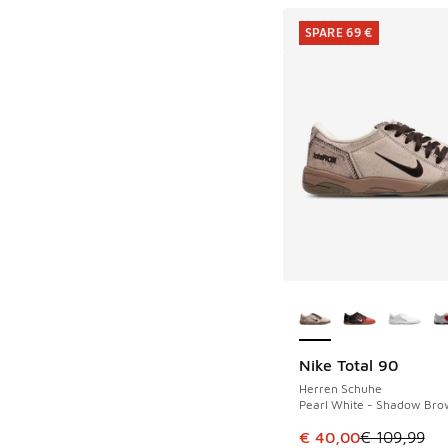
SPARE 69 €
Weitere Farben ver
Nike Total 90
SPARE 69 €
Herren Schuhe
Pearl White - Shadow Brow
Dieser Artikel ist im
€ 40,00
€ 109,99