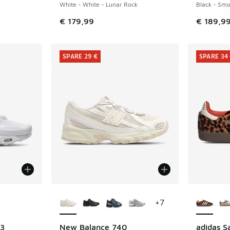
White - White - Lunar Rock
Black - Smo
 Sale. Der Preis ist von € 69,99 auf € 45,00 gefallen
€ 179,99
€ 189,9
SPARE 29 €
SPARE 34
fügbar
Weitere Farben verfügbar
Weitere 
+
7
 3
New Balance 740
adidas 
SPARE 29 €
SPARE 34 