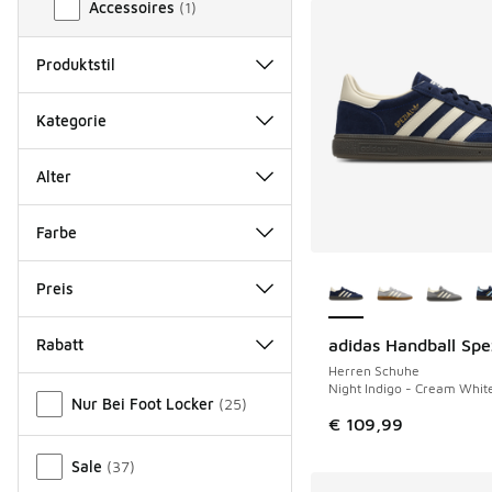
Accessoires
(
1
)
Produktstil
Kategorie
Alter
Farbe
Weitere Farben ver
Preis
Rabatt
adidas Handball Spe
Herren Schuhe
Verschiedenes
Night Indigo - Cream Whit
Nur Bei Foot Locker
(
25
)
€ 109,99
Sale
(
37
)