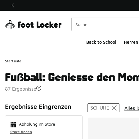
Dieser Link öffnet sich in einem neuen Fenster
Back to School
Herren
Startseite
Fußball: Geniesse den Mo
87 Ergebnisse
Search Resul
Ergebnisse Eingrenzen
SCHUHE
Alles 
Abholung im Store
Store finden