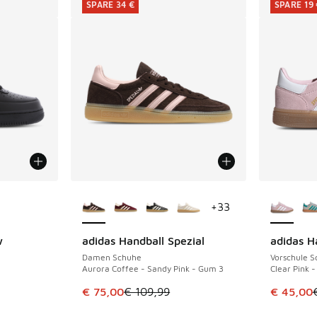
SPARE 34 €
SPARE 19
fügbar
Weitere Farben verfügbar
Weitere 
+
33
w
adidas Handball Spezial
adidas H
SPARE 34 €
SPARE 19 
Damen Schuhe
Vorschule 
Aurora Coffee - Sandy Pink - Gum 3
Clear Pink 
Dieser Artikel ist im Sale. Der Preis ist von 
Dieser Ar
€ 75,00
€ 109,99
€ 45,00