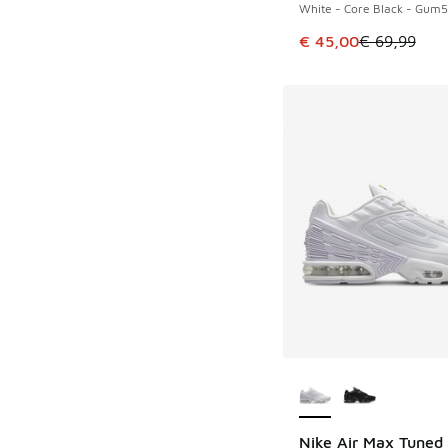
White - Core Black - Gum5
Dieser Artikel ist im
€ 45,00
€ 69,99
Weitere Farben ver
Nike Air Max Tuned