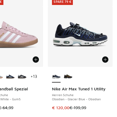
 €
SPARE 79 €
Farben verfügbar
Weitere Farben verfügbar
+
13
andball Spezial
Nike Air Max Tuned 1 Utility
€
SPARE 79 €
Schuhe
Herren Schuhe
- White - Gum5
Obsidian - Glacier Blue - Obsidian
€ 109,99 auf € 75,00 gefallen
tikel ist im Sale. Der Preis ist von € 64,99 auf € 45,00 gefall
Dieser Artikel ist im Sale. Der Pre
€ 64,99
€ 120,00
€ 199,99