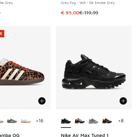
ke Grey
Grey Fog - Volt - Dk Smoke Grey
Dieser Artikel ist im Sale. Der Pre
9
€ 95,00
€ 119,99
 €
Farben verfügbar
Weitere Farben verfügbar
+
16
+
8
Samba OG
Nike Air Max Tuned 1
€