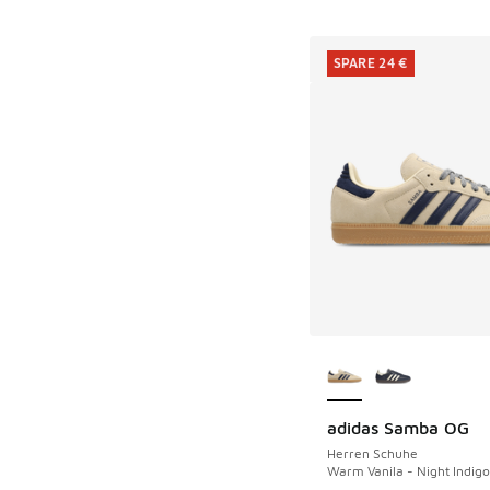
SPARE 24 €
Weitere Farben ver
adidas Samba OG
SPARE 24 €
Herren Schuhe
Warm Vanila - Night Indigo