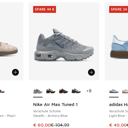
SPARE 44 €
SPARE 24
fügbar
Weitere Farben verfügbar
Weitere 
+
8
Nike Air Max Tuned 1
adidas H
SPARE 44 €
SPARE 24 
Vorschule Schuhe
Vorschule 
n - Pearl
Stealth - Armory Blue
Light Blue 
 Sale. Der Preis ist von € 109,99 auf € 40,00 gefallen
Dieser Artikel ist im Sale. Der Preis ist von 
Dieser Ar
€ 60,00
€ 104,99
€ 40,00