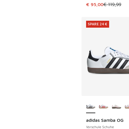
Dieser Artikel ist im
€ 95,00
€ 119,99
SPARE 24 €
Weitere Farben ver
adidas Samba OG
SPARE 24 €
Vorschule Schuhe