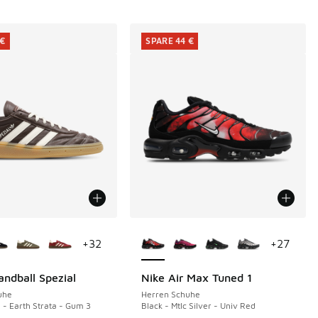
 €
SPARE 44 €
Farben verfügbar
Weitere Farben verfügbar
+
32
+
27
andball Spezial
Nike Air Max Tuned 1
€
SPARE 44 €
uhe
Herren Schuhe
a - Earth Strata - Gum 3
Black - Mtlc Silver - Univ Red