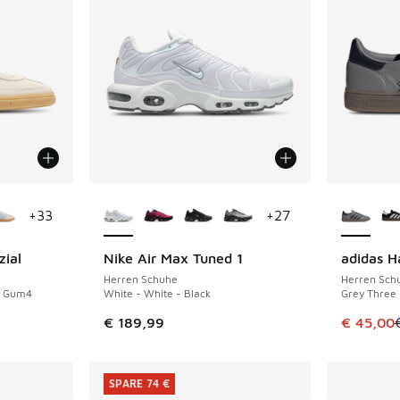
fügbar
Weitere Farben verfügbar
Weitere 
+
33
+
27
zial
Nike Air Max Tuned 1
adidas H
SPARE 64 
Herren Schuhe
Herren Sch
- Gum4
White - White - Black
Grey Three
Dieser Ar
€ 189,99
€ 45,00
SPARE 74 €