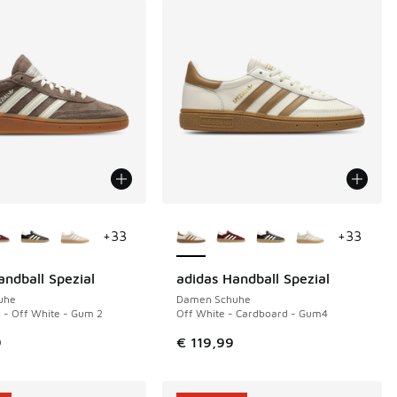
Farben verfügbar
Weitere Farben verfügbar
+
33
+
33
andball Spezial
adidas Handball Spezial
uhe
Damen Schuhe
a - Off White - Gum 2
Off White - Cardboard - Gum4
 189,99 auf € 115,00 gefallen
9
€ 119,99