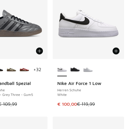
Farben verfügbar
Weitere Farben verfügbar
+
32
andball Spezial
Nike Air Force 1 Low
€
SPARE 19 €
uhe
Herren Schuhe
 - Grey Three - Gum5
White
tikel ist im Sale. Der Preis ist von € 109,99 auf € 45,00 gefal
Dieser Artikel ist im Sale. Der Pre
€ 109,99
€ 100,00
€ 119,99