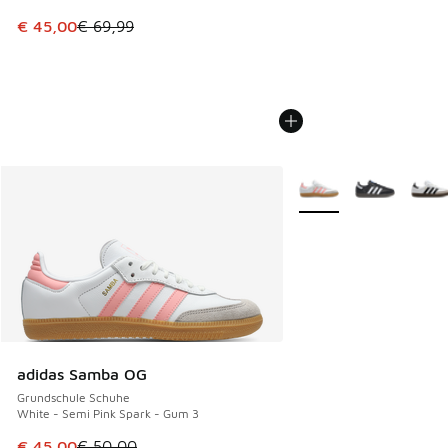
Dieser Artikel ist im Sale. Der Preis ist von € 69,99 auf € 
€ 45,00
€ 69,99
Weitere Farben verfüg
adidas Samba OG
Grundschule Schuhe
White - Semi Pink Spark - Gum 3
Dieser Artikel ist im Sale. Der Preis ist von € 50,00 auf € 
€ 45,00
€ 50,00