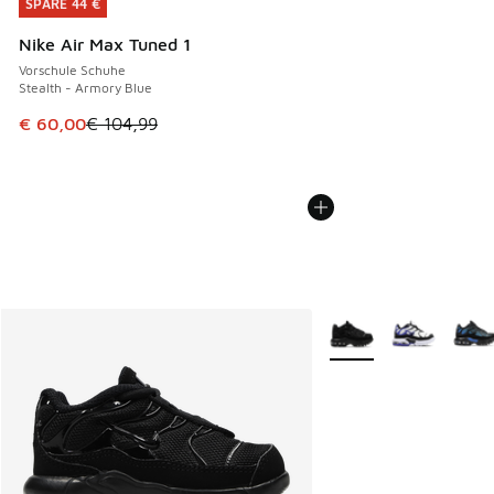
SPARE 44 €
SPARE 44 €
Nike Air Max Tuned 1
Vorschule Schuhe
Stealth - Armory Blue
Dieser Artikel ist im Sale. Der Preis ist von € 104,99 auf €
€ 60,00
€ 104,99
Weitere Farben verfüg