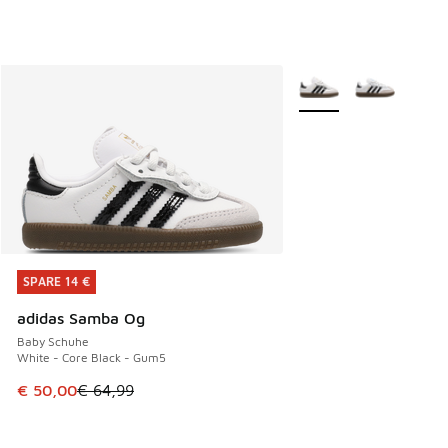
Weitere Farben verfüg
SPARE 14 €
SPARE 14 €
adidas Samba Og
Baby Schuhe
White - Core Black - Gum5
Dieser Artikel ist im Sale. Der Preis ist von € 64,99 auf € 
€ 50,00
€ 64,99