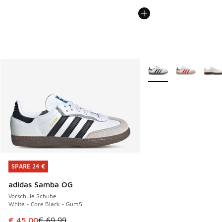
Weitere Farben verfüg
SPARE 24 €
SPARE 24 €
adidas Samba OG
Vorschule Schuhe
White - Core Black - Gum5
Dieser Artikel ist im Sale. Der Preis ist von € 69,99 auf € 
€ 45,00
€ 69,99