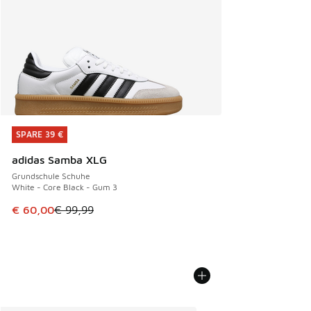
SPARE 39 €
SPARE 39 €
adidas Samba XLG
Grundschule Schuhe
White - Core Black - Gum 3
Dieser Artikel ist im Sale. Der Preis ist von € 99,99 auf € 
€ 60,00
€ 99,99