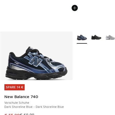
Weitere Farben verfüg
SPARE 14 €
SPARE 14 €
New Balance 740
Vorschule Schuhe
Dark Shoreline Blue - Dark Shoreline Blue
Dieser Artikel ist im Sale. Der Preis ist von € 69,99 auf € 