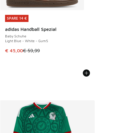
SPARE 14 €
SPARE 14 €
adidas Handball Spezial
Baby Schuhe
Light Blue - White - Gum5
Dieser Artikel ist im Sale. Der Preis ist von € 59,99 auf € 
€ 45,00
€ 59,99