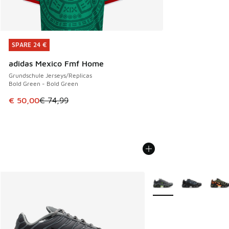
SPARE 24 €
SPARE 24 €
adidas Mexico Fmf Home
Grundschule Jerseys/Replicas
Bold Green - Bold Green
Dieser Artikel ist im Sale. Der Preis ist von € 74,99 auf € 
€ 50,00
€ 74,99
Weitere Farben verfüg