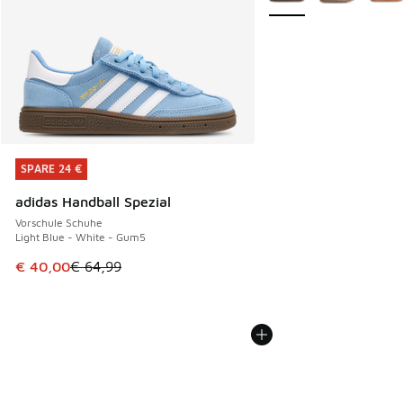
SPARE 24 €
SPARE 24 €
adidas Handball Spezial
Vorschule Schuhe
Light Blue - White - Gum5
Dieser Artikel ist im Sale. Der Preis ist von € 64,99 auf € 
€ 40,00
€ 64,99