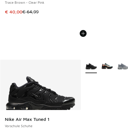
Trace Brown - Clear Pink
Dieser Artikel ist im Sale. Der Preis ist von € 64,99 auf € 
€ 40,00
€ 64,99
Weitere Farben verfüg
Nike Air Max Tuned 1
Vorschule Schuhe