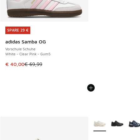
SPARE 29 €
SPARE 29 €
adidas Samba OG
Vorschule Schuhe
White - Clear Pink - Gum5
Dieser Artikel ist im Sale. Der Preis ist von € 69,99 auf € 
€ 40,00
€ 69,99
Weitere Farben verfüg