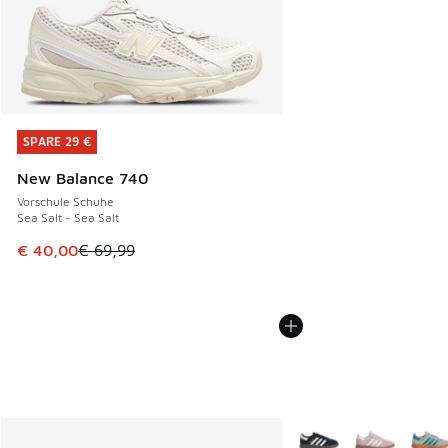
SPARE 29 €
SPARE 29 €
New Balance 740
Vorschule Schuhe
Sea Salt - Sea Salt
Dieser Artikel ist im Sale. Der Preis ist von € 69,99 auf € 
€ 40,00
€ 69,99
Weitere Farben verfüg