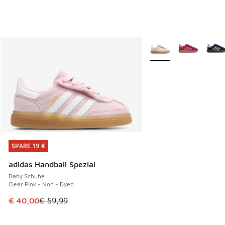
Weitere Farben verfüg
SPARE 19 €
SPARE 19 €
adidas Handball Spezial
Baby Schuhe
Clear Pink - Non - Dyed
Dieser Artikel ist im Sale. Der Preis ist von € 59,99 auf € 
€ 40,00
€ 59,99