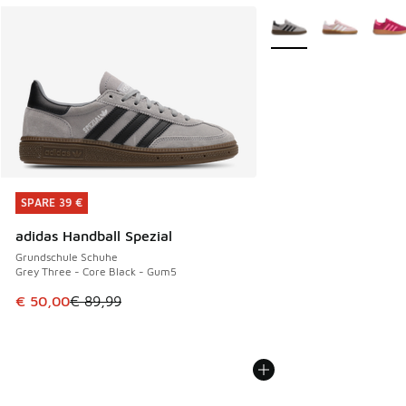
Weitere Farben verfüg
SPARE 39 €
SPARE 39 €
adidas Handball Spezial
Grundschule Schuhe
Grey Three - Core Black - Gum5
Dieser Artikel ist im Sale. Der Preis ist von € 89,99 auf € 
€ 50,00
€ 89,99