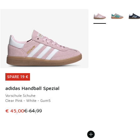
Weitere Farben verfüg
SPARE 19 €
SPARE 19 €
adidas Handball Spezial
Vorschule Schuhe
Clear Pink - White - Gum5
Dieser Artikel ist im Sale. Der Preis ist von € 64,99 auf € 
€ 45,00
€ 64,99