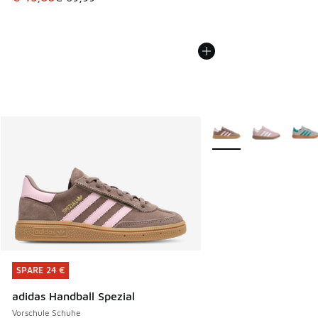
Weitere Farben verfüg
SPARE 24 €
SPARE 24 €
adidas Handball Spezial
Vorschule Schuhe