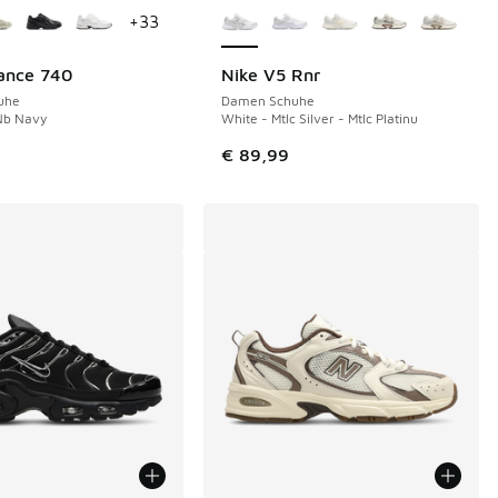
+
33
ance 740
Nike V5 Rnr
uhe
Damen Schuhe
Nb Navy
White - Mtlc Silver - Mtlc Platinu
€ 89,99