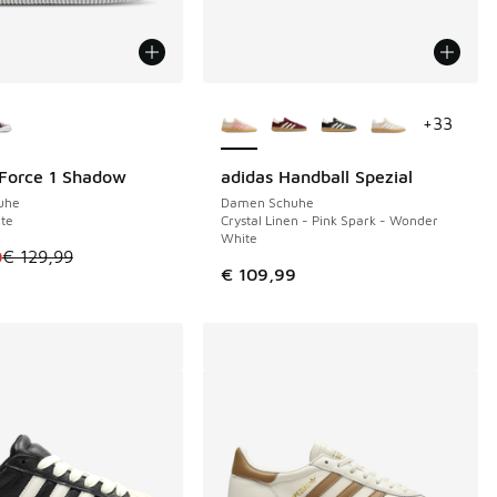
Farben verfügbar
Weitere Farben verfügbar
+
33
 Force 1 Shadow
adidas Handball Spezial
€
uhe
Damen Schuhe
te
Crystal Linen - Pink Spark - Wonder
White
tikel ist im Sale. Der Preis ist von € 129,99 auf € 100,00 gefa
0
€ 129,99
€ 109,99