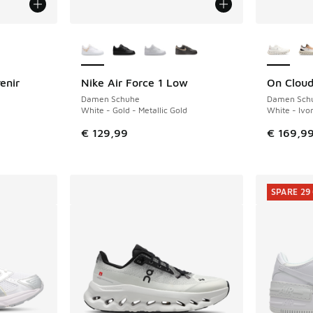
fügbar
Weitere Farben verfügbar
Weitere 
enir
Nike Air Force 1 Low
On Cloudt
Damen Schuhe
Damen Sch
White - Gold - Metallic Gold
White - Ivo
€ 129,99
€ 169,9
SPARE 29