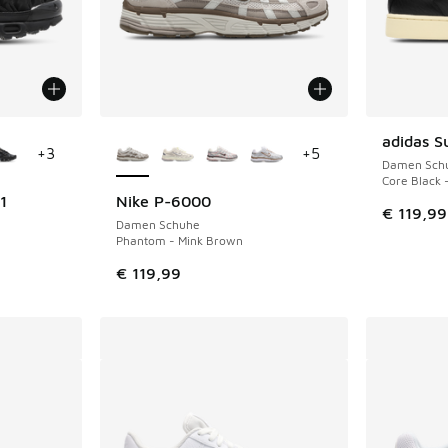
fügbar
Weitere Farben verfügbar
adidas S
+
3
+
5
Damen Sch
Core Black 
1
Nike P-6000
€ 119,99
Damen Schuhe
Phantom - Mink Brown
€ 119,99