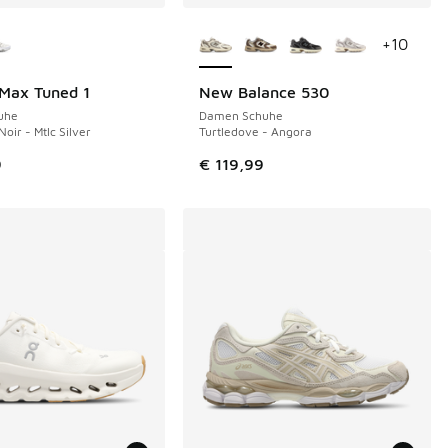
Farben verfügbar
Weitere Farben verfügbar
+
10
 Max Tuned 1
New Balance 530
uhe
Damen Schuhe
Noir - Mtlc Silver
Turtledove - Angora
9
€ 119,99