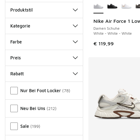
Produktstil
Nike Air Force 1 Lo
Kategorie
Damen Schuhe
White - White - White
Farbe
€ 119,99
Preis
Rabatt
Verschiedenes
Nur Bei Foot Locker
(
78
)
Neu Bei Uns
(
212
)
Sale
(
199
)