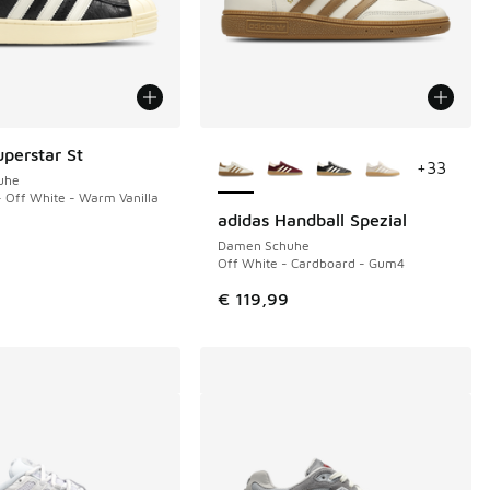
Weitere Farben verfügbar
uperstar St
+
33
uhe
- Off White - Warm Vanilla
adidas Handball Spezial
Damen Schuhe
Off White - Cardboard - Gum4
€ 119,99