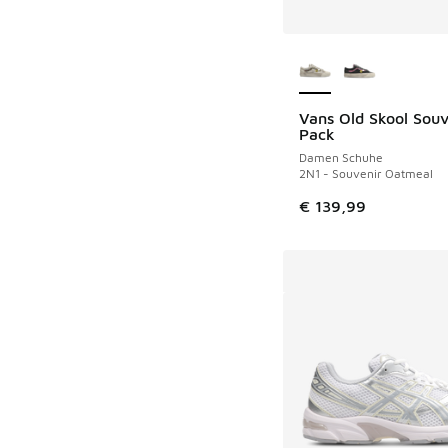
Weitere Farben ver
Vans Old Skool Souv
NEU
Pack
Damen Schuhe
2N1 - Souvenir Oatmeal
€ 139,99