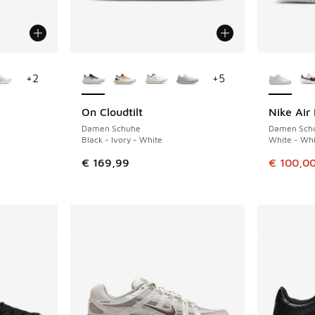
fügbar
Weitere Farben verfügbar
Weitere 
+
2
+
5
On Cloudtilt
Nike Air
SPARE 29 
Damen Schuhe
Damen Sch
Black - Ivory - White
White - Whi
Dieser Ar
€ 169,99
€ 100,0