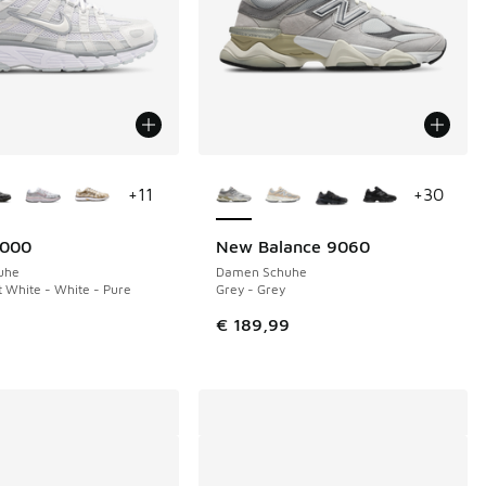
Farben verfügbar
Weitere Farben verfügbar
+
11
+
30
6000
New Balance 9060
uhe
Damen Schuhe
 White - White - Pure
Grey - Grey
€ 189,99