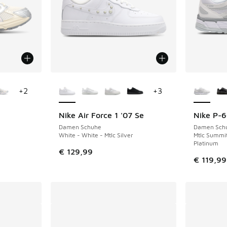
fügbar
Weitere Farben verfügbar
Weitere 
+
2
+
3
Nike Air Force 1 '07 Se
Nike P-
Damen Schuhe
Damen Sch
White - White - Mtlc Silver
Mtlc Summit
Platinum
€ 129,99
€ 119,99