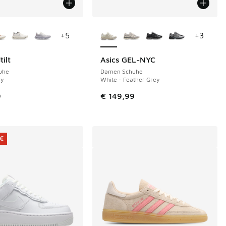
Farben verfügbar
Weitere Farben verfügbar
+
5
+
3
ilt
Asics GEL-NYC
uhe
Damen Schuhe
ry
White - Feather Grey
9
€ 149,99
 €