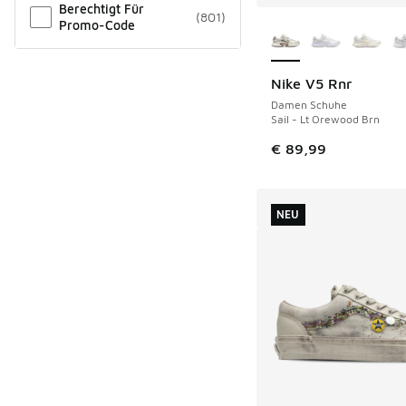
Berechtigt Für
(
801
)
Weitere Farben ver
Promo-Code
Nike V5 Rnr
Damen Schuhe
Sail - Lt Orewood Brn
€ 89,99
NEU