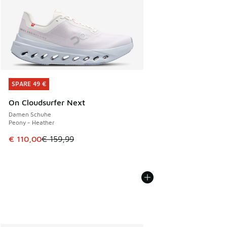
SPARE 49 €
SPARE 49 €
On Cloudsurfer Next
Damen Schuhe
Peony - Heather
Dieser Artikel ist im Sale. Der Preis ist von € 159,99 auf € 
€ 110,00
€ 159,99