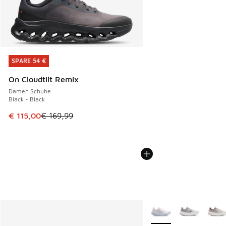
SPARE 54 €
SPARE 54 €
On Cloudtilt Remix
Damen Schuhe
Black - Black
Dieser Artikel ist im Sale. Der Preis ist von € 169,99 auf € 
€ 115,00
€ 169,99
Weitere Farben verfüg