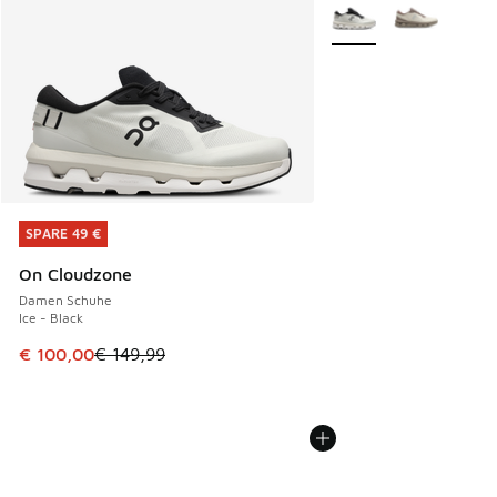
Weitere Farben verfüg
SPARE 49 €
SPARE 49 €
On Cloudzone
Damen Schuhe
Ice - Black
Dieser Artikel ist im Sale. Der Preis ist von € 149,99 auf €
€ 100,00
€ 149,99