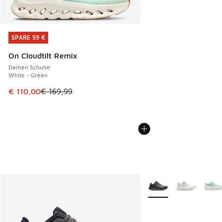
SPARE 59 €
SPARE 59 €
On Cloudtilt Remix
Damen Schuhe
White - Green
Dieser Artikel ist im Sale. Der Preis ist von € 169,99 auf € 
€ 110,00
€ 169,99
Weitere Farben verfüg