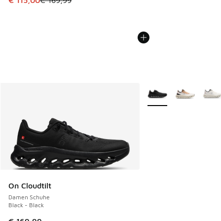
€ 115,00
€ 169,99
Weitere Farben verfüg
On Cloudtilt
Damen Schuhe
Black - Black