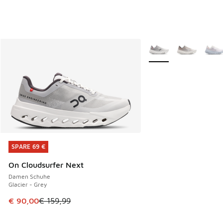
Weitere Farben verfüg
SPARE 69 €
SPARE 69 €
On Cloudsurfer Next
Damen Schuhe
Glacier - Grey
Dieser Artikel ist im Sale. Der Preis ist von € 159,99 auf €
€ 90,00
€ 159,99