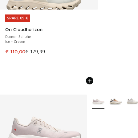
SPARE 69 €
SPARE 69 €
On Cloudhorizon
Damen Schuhe
Ice - Cream
Dieser Artikel ist im Sale. Der Preis ist von € 179,99 auf € 
€ 110,00
€ 179,99
Weitere Farben verfüg