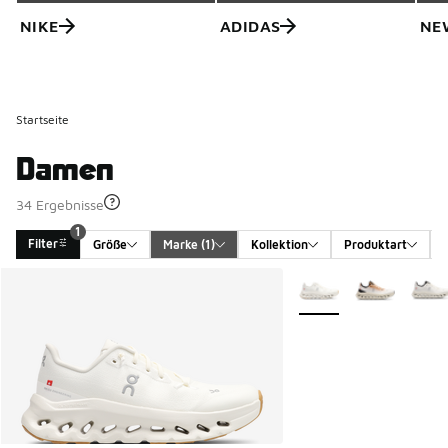
NIKE
ADIDAS
NE
Startseite
Damen
34 Ergebnisse
1
Filter
Größe
Marke
 (1)
Kollektion
Produktart
Search Results
Weitere Farben verfüg