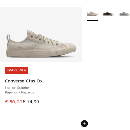
Weitere Farben verfüg
SPARE 24 €
SPARE 24 €
Converse Ctas Ox
Herren Schuhe
Papyrus - Papyrus
Dieser Artikel ist im Sale. Der Preis ist von € 74,99 auf € 
€ 50,00
€ 74,99