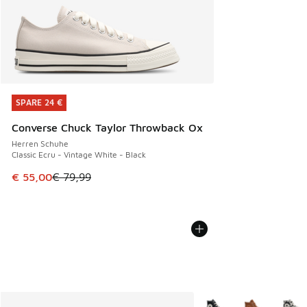
SPARE 24 €
SPARE 24 €
Converse Chuck Taylor Throwback Ox
Herren Schuhe
Classic Ecru - Vintage White - Black
Dieser Artikel ist im Sale. Der Preis ist von € 79,99 auf € 
€ 55,00
€ 79,99
Weitere Farben verfüg