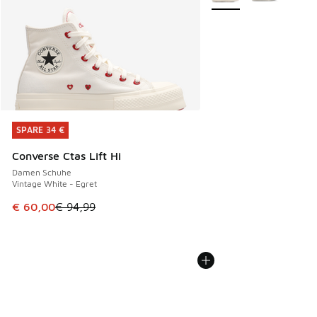
SPARE 34 €
SPARE 34 €
Converse Ctas Lift Hi
Damen Schuhe
Vintage White - Egret
Dieser Artikel ist im Sale. Der Preis ist von € 94,99 auf € 
€ 60,00
€ 94,99