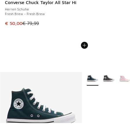
Converse Chuck Taylor All Star Hi
Herren Schuhe
Fresh Brew - Fresh Brew
Dieser Artikel ist im Sale. Der Preis ist von € 79,99 auf € 
€ 50,00
€ 79,99
Weitere Farben verfüg