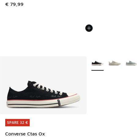
€ 79,99
Weitere Farben verfüg
SPARE 32 €
SPARE 32 €
Converse Ctas Ox