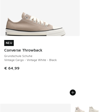
NEU
NEU
Converse Throwback
Grundschule Schuhe
Vintage Cargo - Vintage White - Black
€ 64,99
Weitere Farben verfüg