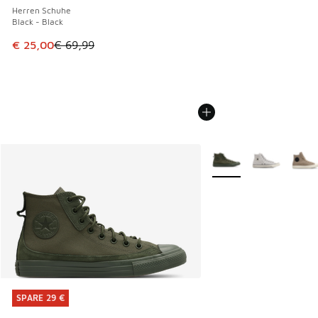
Herren Schuhe
Black - Black
Dieser Artikel ist im Sale. Der Preis ist von € 69,99 auf € 
€ 25,00
€ 69,99
Weitere Farben verfüg
SPARE 29 €
SPARE 29 €