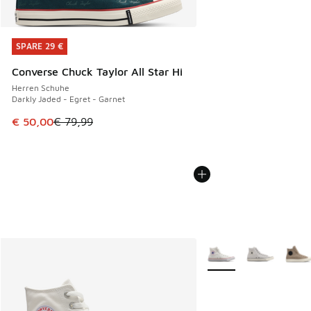
SPARE 29 €
SPARE 29 €
Converse Chuck Taylor All Star Hi
Herren Schuhe
Darkly Jaded - Egret - Garnet
Dieser Artikel ist im Sale. Der Preis ist von € 79,99 auf € 
€ 50,00
€ 79,99
Weitere Farben verfüg