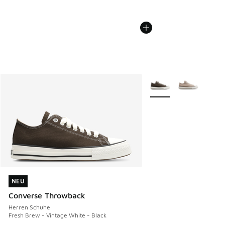
Weitere Farben verfüg
NEU
NEU
Converse Throwback
Herren Schuhe
Fresh Brew - Vintage White - Black