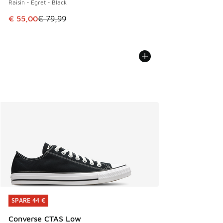
Raisin - Egret - Black
Dieser Artikel ist im Sale. Der Preis ist von € 79,99 auf € 
€ 55,00
€ 79,99
SPARE 44 €
SPARE 44 €
Converse CTAS Low