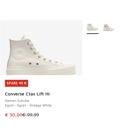
Weitere Farben verfüg
SPARE 49 €
SPARE 49 €
Converse Ctas Lift Hi
Damen Schuhe
Egret - Egret - Vintage White
Dieser Artikel ist im Sale. Der Preis ist von € 99,99 auf € 
€ 50,00
€ 99,99