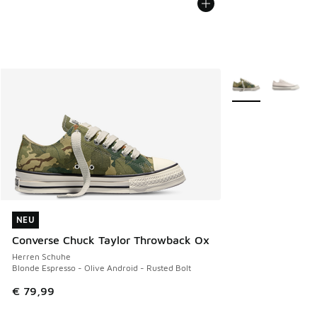
Weitere Farben ve
NEU
NEU
Converse Chuck Taylor Throwback Ox
Herren Schuhe
Blonde Espresso - Olive Android - Rusted Bolt
€ 79,99