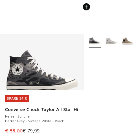
Weitere Farben verfüg
SPARE 24 €
SPARE 24 €
Converse Chuck Taylor All Star Hi
Herren Schuhe
Darker Grey - Vintage White - Black
Dieser Artikel ist im Sale. Der Preis ist von € 79,99 auf € 
€ 55,00
€ 79,99