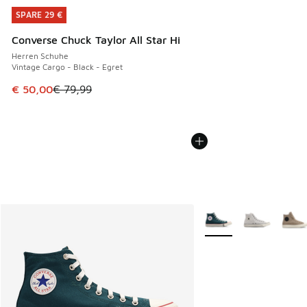
SPARE 29 €
SPARE 29 €
Converse Chuck Taylor All Star Hi
Herren Schuhe
Vintage Cargo - Black - Egret
Dieser Artikel ist im Sale. Der Preis ist von € 79,99 auf € 
€ 50,00
€ 79,99
Weitere Farben verfüg