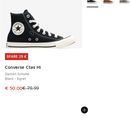
SPARE 29 €
SPARE 29 €
Converse Ctas Hi
Damen Schuhe
Black - Egret
Dieser Artikel ist im Sale. Der Preis ist von € 79,99 auf € 
€ 50,00
€ 79,99