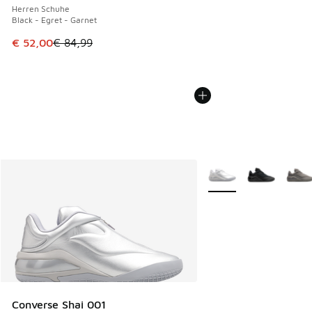
Herren Schuhe
Black - Egret - Garnet
Dieser Artikel ist im Sale. Der Preis ist von € 84,99 auf € 
€ 52,00
€ 84,99
Weitere Farben verfüg
Converse Shai 001