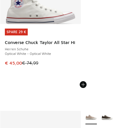
SPARE 29 €
SPARE 29 €
Converse Chuck Taylor All Star Hi
Herren Schuhe
Optical White - Optical White
Dieser Artikel ist im Sale. Der Preis ist von € 74,99 auf € 
€ 45,00
€ 74,99
Weitere Farben verfüg