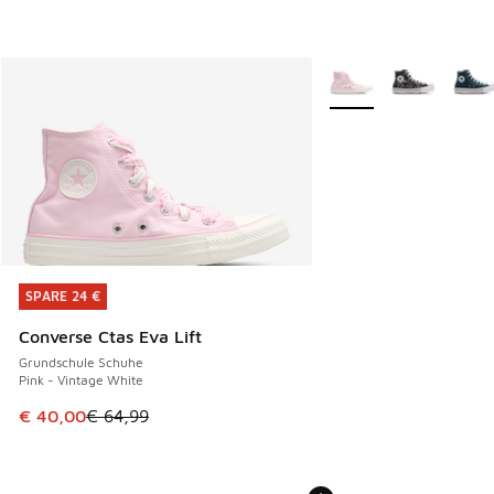
Weitere Farben verfüg
SPARE 24 €
SPARE 24 €
Converse Ctas Eva Lift
Grundschule Schuhe
Pink - Vintage White
Dieser Artikel ist im Sale. Der Preis ist von € 64,99 auf € 
€ 40,00
€ 64,99