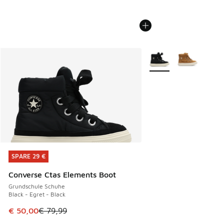
Weitere Farben verfüg
SPARE 29 €
SPARE 29 €
Converse Ctas Elements Boot
Grundschule Schuhe
Black - Egret - Black
Dieser Artikel ist im Sale. Der Preis ist von € 79,99 auf € 
€ 50,00
€ 79,99