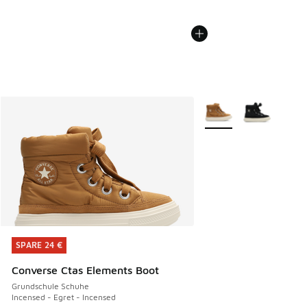
Weitere Farben verfüg
SPARE 24 €
SPARE 24 €
Converse Ctas Elements Boot
Grundschule Schuhe
Incensed - Egret - Incensed