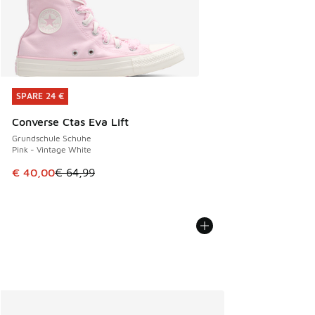
SPARE 24 €
SPARE 24 €
Converse Ctas Eva Lift
Grundschule Schuhe
Pink - Vintage White
Dieser Artikel ist im Sale. Der Preis ist von € 64,99 auf € 
€ 40,00
€ 64,99