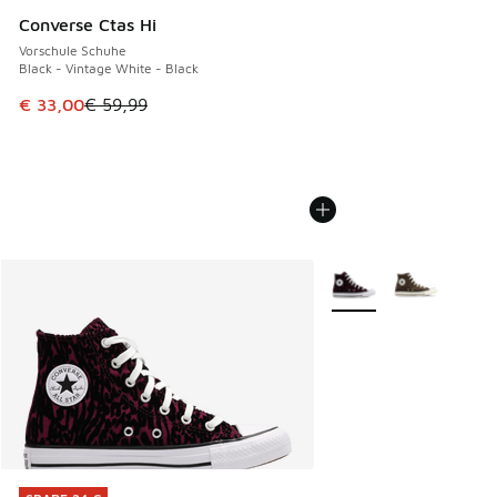
Converse Ctas Hi
Vorschule Schuhe
Black - Vintage White - Black
Dieser Artikel ist im Sale. Der Preis ist von € 59,99 auf € 
€ 33,00
€ 59,99
Weitere Farben verfüg