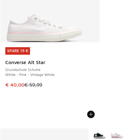
SPARE 19 €
SPARE 19 €
Converse Alt Star
Grundschule Schuhe
White - Pink - Vintage White
Dieser Artikel ist im Sale. Der Preis ist von € 59,99 auf € 
€ 40,00
€ 59,99
Weitere Farben verfüg