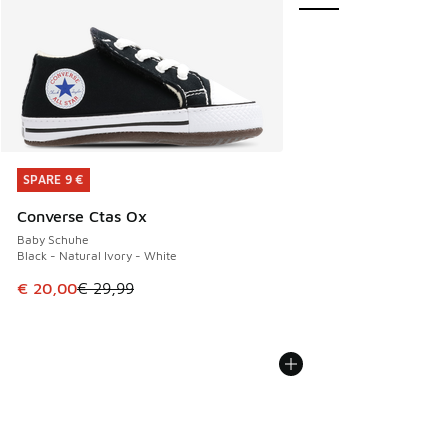
SPARE 9 €
SPARE 9 €
Converse Ctas Ox
Baby Schuhe
Black - Natural Ivory - White
Dieser Artikel ist im Sale. Der Preis ist von € 29,99 auf € 
€ 20,00
€ 29,99