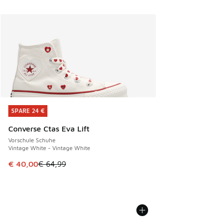
SPARE 24 €
SPARE 24 €
Converse Ctas Eva Lift
Vorschule Schuhe
Vintage White - Vintage White
Dieser Artikel ist im Sale. Der Preis ist von € 64,99 auf € 
€ 40,00
€ 64,99