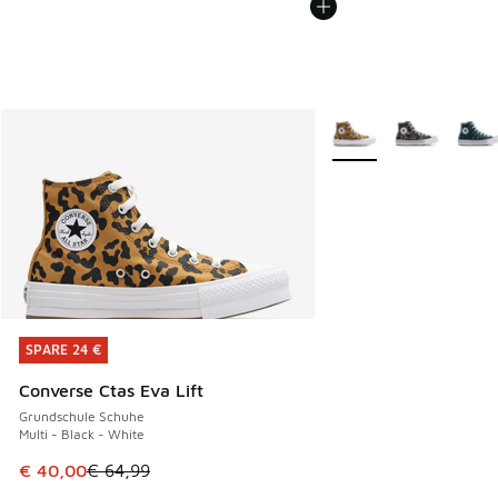
Weitere Farben verfüg
SPARE 24 €
SPARE 24 €
Converse Ctas Eva Lift
Grundschule Schuhe
Multi - Black - White
Dieser Artikel ist im Sale. Der Preis ist von € 64,99 auf € 
€ 40,00
€ 64,99