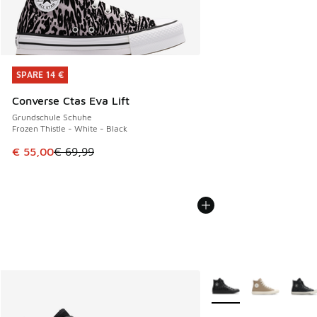
SPARE 14 €
SPARE 14 €
Converse Ctas Eva Lift
Grundschule Schuhe
Frozen Thistle - White - Black
Dieser Artikel ist im Sale. Der Preis ist von € 69,99 auf € 
€ 55,00
€ 69,99
Weitere Farben verfüg