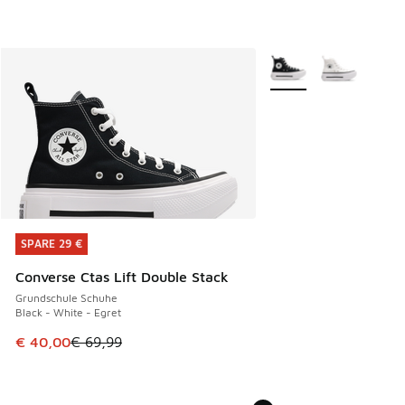
Weitere Farben verfüg
SPARE 29 €
SPARE 29 €
Converse Ctas Lift Double Stack
Grundschule Schuhe
Black - White - Egret
Dieser Artikel ist im Sale. Der Preis ist von € 69,99 auf € 
€ 40,00
€ 69,99