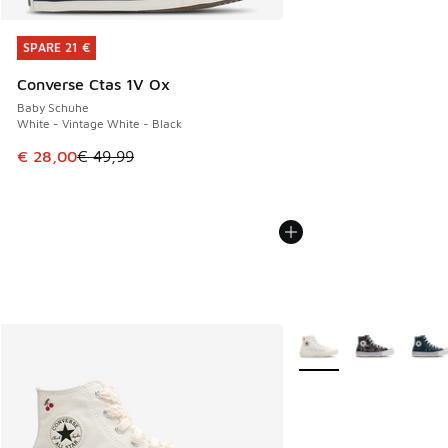
SPARE 21 €
SPARE 21 €
Converse Ctas 1V Ox
Baby Schuhe
White - Vintage White - Black
Dieser Artikel ist im Sale. Der Preis ist von € 49,99 auf € 
€ 28,00
€ 49,99
Weitere Farben verfüg