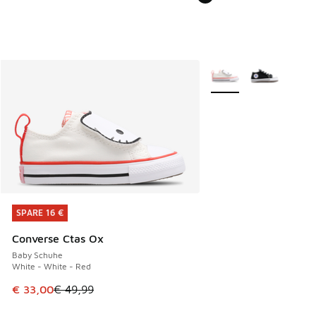
Weitere Farben verfüg
SPARE 16 €
SPARE 16 €
Converse Ctas Ox
Baby Schuhe
White - White - Red
Dieser Artikel ist im Sale. Der Preis ist von € 49,99 auf € 
€ 33,00
€ 49,99