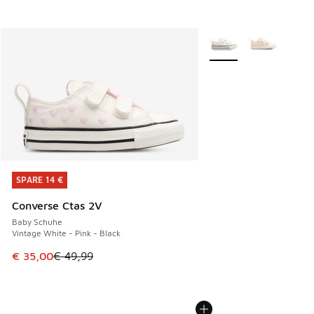
Weitere Farben verfüg
SPARE 14 €
SPARE 14 €
Converse Ctas 2V
Baby Schuhe
Vintage White - Pink - Black
Dieser Artikel ist im Sale. Der Preis ist von € 49,99 auf € 
€ 35,00
€ 49,99