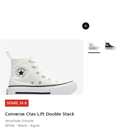
Weitere Farben verfüg
SPARE 24 €
SPARE 24 €
Converse Ctas Lift Double Stack
Vorschule Schuhe
White - Black - Egret