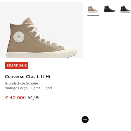
Weitere Farben verfüg
SPARE 24 €
SPARE 24 €
Converse Ctas Lift Hi
Grundschule Schuhe
Vintage Cargo - Egret - Egret
Dieser Artikel ist im Sale. Der Preis ist von € 64,99 auf € 
€ 40,00
€ 64,99