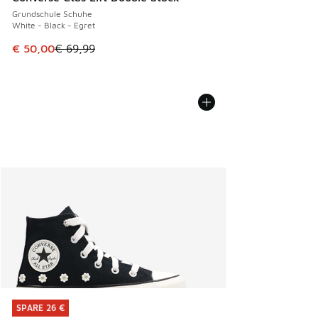
Grundschule Schuhe
White - Black - Egret
Dieser Artikel ist im Sale. Der Preis ist von € 69,99 auf € 
€ 50,00
€ 69,99
SPARE 26 €
SPARE 26 €