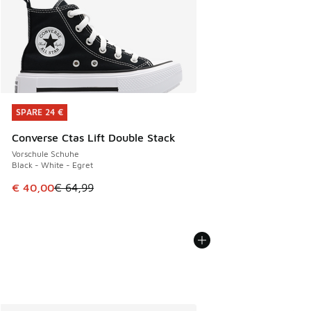
SPARE 24 €
SPARE 24 €
Converse Ctas Lift Double Stack
Vorschule Schuhe
Black - White - Egret
Dieser Artikel ist im Sale. Der Preis ist von € 64,99 auf € 
€ 40,00
€ 64,99