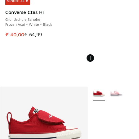
SPARE 24 €
SPARE 24 €
Converse Ctas Hi
Grundschule Schuhe
Frozen Acai - White - Black
Dieser Artikel ist im Sale. Der Preis ist von € 64,99 auf € 
€ 40,00
€ 64,99
Weitere Farben verfüg