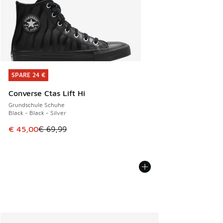
SPARE 24 €
SPARE 24 €
Converse Ctas Lift Hi
Grundschule Schuhe
Black - Black - Silver
Dieser Artikel ist im Sale. Der Preis ist von € 69,99 auf € 
€ 45,00
€ 69,99