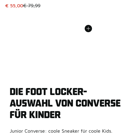
Dieser Artikel ist im Sale. Der Preis ist von € 79,99 auf € 
€ 55,00
€ 79,99
DIE FOOT LOCKER-
AUSWAHL VON CONVERSE
FÜR KINDER
Junior Converse: coole Sneaker für coole Kids.