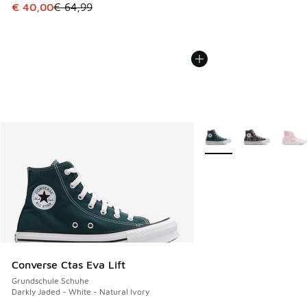
Dieser Artikel ist im Sale. Der Preis ist von € 64,99 auf € 
€ 40,00
€ 64,99
Weitere Farben verfüg
Converse Ctas Eva Lift
Grundschule Schuhe
Darkly Jaded - White - Natural Ivory