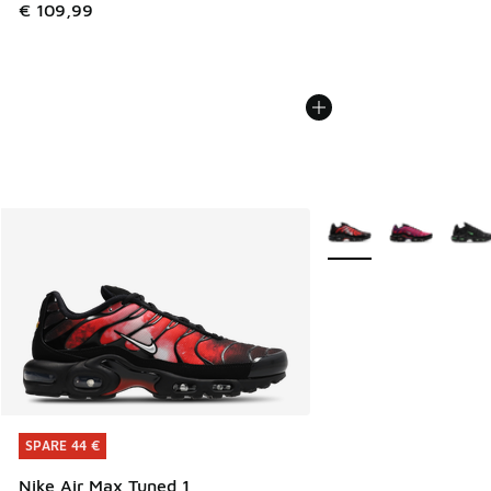
€ 109,99
Weitere Farben verfüg
SPARE 44 €
SPARE 44 €
Nike Air Max Tuned 1