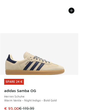
SPARE 24 €
SPARE 24 €
adidas Samba OG
Herren Schuhe
Warm Vanila - Night Indigo - Bold Gold
Dieser Artikel ist im Sale. Der Preis ist von € 119,99 auf € 
€ 95,00
€ 119,99