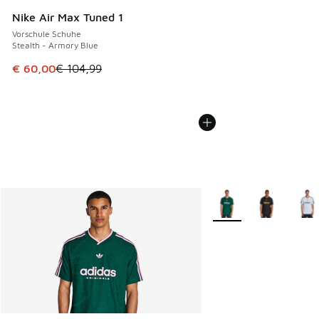
Nike Air Max Tuned 1
Vorschule Schuhe
Stealth - Armory Blue
Dieser Artikel ist im Sale. Der Preis ist von € 104,99 auf €
€ 60,00
€ 104,99
Weitere Farben verfüg