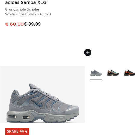
adidas Samba XLG
Grundschule Schuhe
White - Core Black - Gum 3
Dieser Artikel ist im Sale. Der Preis ist von € 99,99 auf € 
€ 60,00
€ 99,99
Weitere Farben verfüg
SPARE 44 €
SPARE 44 €