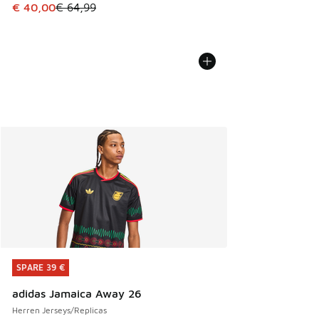
Dieser Artikel ist im Sale. Der Preis ist von € 64,99 auf € 
€ 40,00
€ 64,99
SPARE 39 €
SPARE 39 €
adidas Jamaica Away 26
Herren Jerseys/Replicas