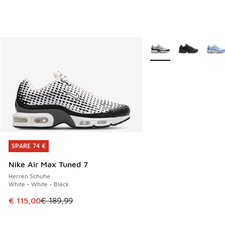
Weitere Farben verfüg
SPARE 74 €
SPARE 74 €
Nike Air Max Tuned 7
Herren Schuhe
White - White - Black
Dieser Artikel ist im Sale. Der Preis ist von € 189,99 auf € 
€ 115,00
€ 189,99