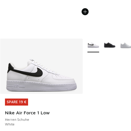
Weitere Farben verfüg
SPARE 19 €
SPARE 19 €
Nike Air Force 1 Low
Herren Schuhe
White