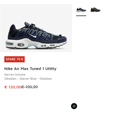
Weitere Farben verfüg
SPARE 79 €
SPARE 79 €
Nike Air Max Tuned 1 Utility
Herren Schuhe
Obsidian - Glacier Blue - Obsidian
Dieser Artikel ist im Sale. Der Preis ist von € 199,99 auf €
€ 120,00
€ 199,99