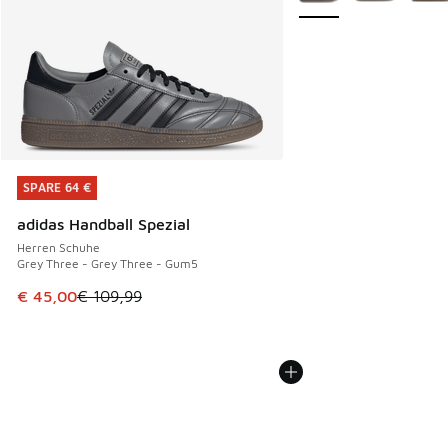
SPARE 64 €
SPARE 64 €
adidas Handball Spezial
Herren Schuhe
Grey Three - Grey Three - Gum5
Dieser Artikel ist im Sale. Der Preis ist von € 109,99 auf €
€ 45,00
€ 109,99