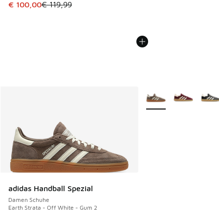
Dieser Artikel ist im Sale. Der Preis ist von € 119,99 auf €
€ 100,00
€ 119,99
Weitere Farben verfüg
adidas Handball Spezial
Damen Schuhe
Earth Strata - Off White - Gum 2