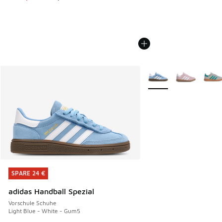
Weitere Farben verfüg
SPARE 24 €
SPARE 24 €
adidas Handball Spezial
Vorschule Schuhe
Light Blue - White - Gum5