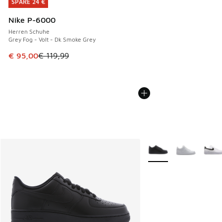
SPARE 24 €
SPARE 24 €
Nike P-6000
Herren Schuhe
Grey Fog - Volt - Dk Smoke Grey
Dieser Artikel ist im Sale. Der Preis ist von € 119,99 auf € 
€ 95,00
€ 119,99
Weitere Farben verfüg