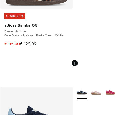
SPARE 34 €
SPARE 34 €
adidas Samba OG
Damen Schuhe
Core Black - Preloved Red - Cream White
Dieser Artikel ist im Sale. Der Preis ist von € 129,99 auf €
€ 95,00
€ 129,99
Weitere Farben verfüg