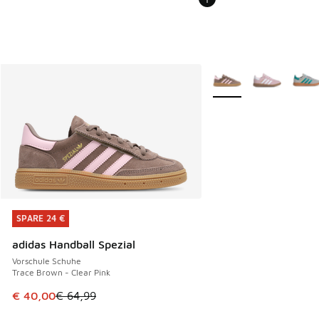
Weitere Farben verfüg
SPARE 24 €
SPARE 24 €
adidas Handball Spezial
Vorschule Schuhe
Trace Brown - Clear Pink
Dieser Artikel ist im Sale. Der Preis ist von € 64,99 auf € 
€ 40,00
€ 64,99