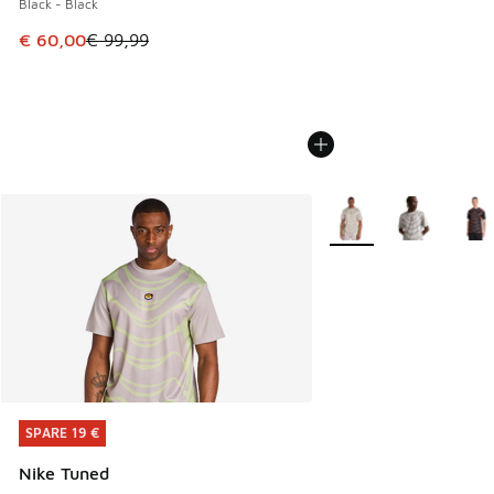
Black - Black
Dieser Artikel ist im Sale. Der Preis ist von € 99,99 auf € 
€ 60,00
€ 99,99
Weitere Farben verfüg
SPARE 19 €
SPARE 19 €
Nike Tuned