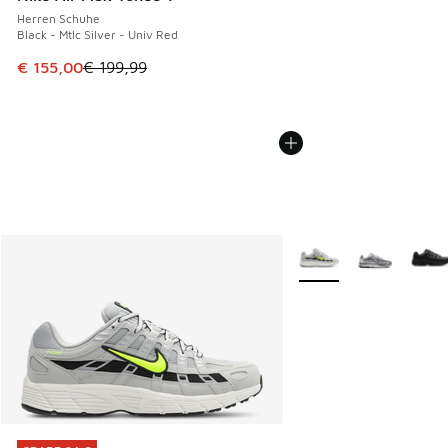
Herren Schuhe
Black - Mtlc Silver - Univ Red
Dieser Artikel ist im Sale. Der Preis ist von € 199,99 auf €
€ 155,00
€ 199,99
Weitere Farben verfüg