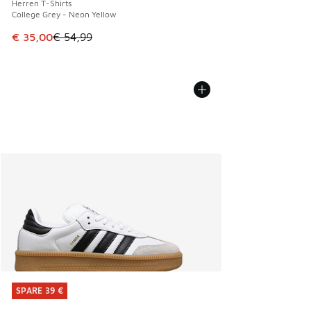
Herren T-Shirts
College Grey - Neon Yellow
Dieser Artikel ist im Sale. Der Preis ist von € 54,99 auf € 
€ 35,00
€ 54,99
SPARE 39 €
SPARE 39 €