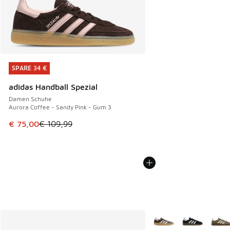
SPARE 34 €
SPARE 34 €
adidas Handball Spezial
Damen Schuhe
Aurora Coffee - Sandy Pink - Gum 3
Dieser Artikel ist im Sale. Der Preis ist von € 109,99 auf €
€ 75,00
€ 109,99
Weitere Farben verfüg