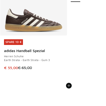
SPARE 10 €
SPARE 10 €
adidas Handball Spezial
Herren Schuhe
Earth Strata - Earth Strata - Gum 3
Dieser Artikel ist im Sale. Der Preis ist von € 65,00 auf € 
€ 55,00
€ 65,00