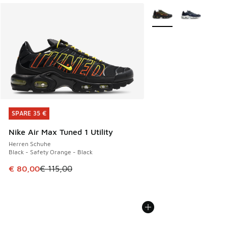
Weitere Farben verfüg
SPARE 35 €
SPARE 35 €
Nike Air Max Tuned 1 Utility
Herren Schuhe
Black - Safety Orange - Black
Dieser Artikel ist im Sale. Der Preis ist von € 115,00 auf €
€ 80,00
€ 115,00