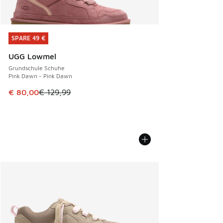
SPARE 49 €
SPARE 49 €
UGG Lowmel
Grundschule Schuhe
Pink Dawn - Pink Dawn
Dieser Artikel ist im Sale. Der Preis ist von € 129,99 auf €
€ 80,00
€ 129,99