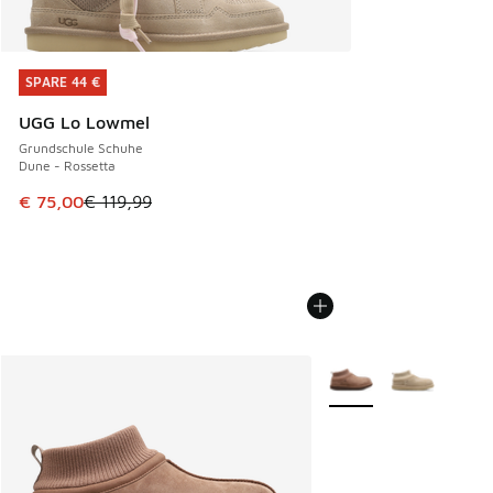
SPARE 44 €
SPARE 44 €
UGG Lo Lowmel
Grundschule Schuhe
Dune - Rossetta
Dieser Artikel ist im Sale. Der Preis ist von € 119,99 auf € 
€ 75,00
€ 119,99
Weitere Farben verfüg