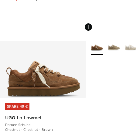
Weitere Farben verfüg
SPARE 49 €
SPARE 49 €
UGG Lo Lowmel
Damen Schuhe
Chestnut - Chestnut - Brown