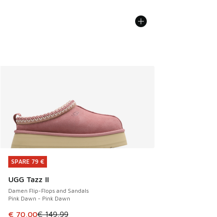
SPARE 79 €
SPARE 79 €
UGG Tazz II
Damen Flip-Flops and Sandals
Pink Dawn - Pink Dawn
Dieser Artikel ist im Sale. Der Preis ist von € 149,99 auf €
€ 70,00
€ 149,99