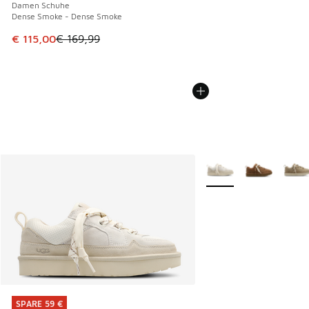
Damen Schuhe
Dense Smoke - Dense Smoke
Dieser Artikel ist im Sale. Der Preis ist von € 169,99 auf € 
€ 115,00
€ 169,99
Weitere Farben verfüg
SPARE 59 €
SPARE 59 €