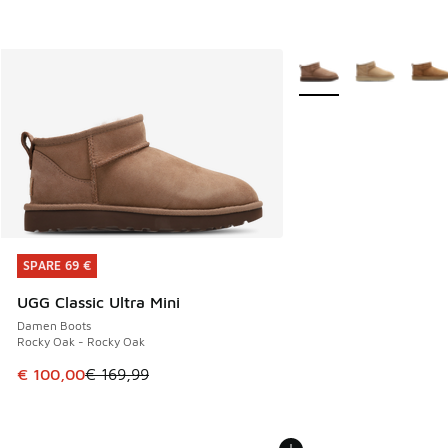
Weitere Farben verfüg
SPARE 69 €
SPARE 69 €
UGG Classic Ultra Mini
Damen Boots
Rocky Oak - Rocky Oak
Dieser Artikel ist im Sale. Der Preis ist von € 169,99 auf €
€ 100,00
€ 169,99