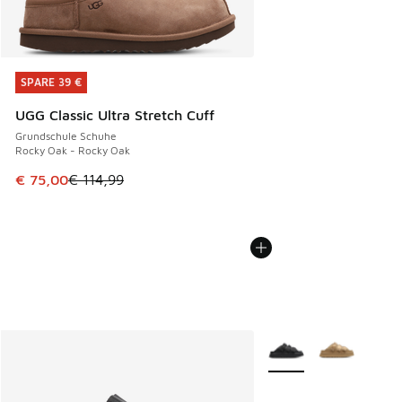
SPARE 39 €
SPARE 39 €
UGG Classic Ultra Stretch Cuff
Grundschule Schuhe
Rocky Oak - Rocky Oak
Dieser Artikel ist im Sale. Der Preis ist von € 114,99 auf € 
€ 75,00
€ 114,99
Weitere Farben verfüg