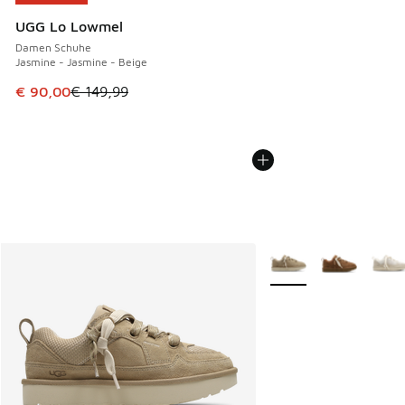
UGG Lo Lowmel
Damen Schuhe
Jasmine - Jasmine - Beige
Dieser Artikel ist im Sale. Der Preis ist von € 149,99 auf €
€ 90,00
€ 149,99
Weitere Farben verfüg