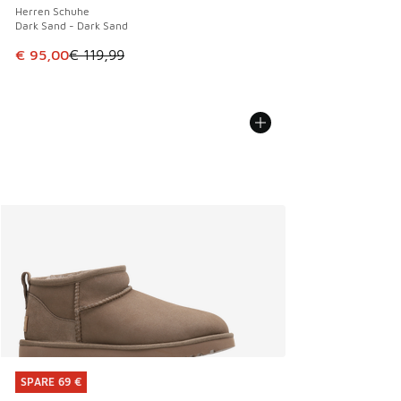
Herren Schuhe
Dark Sand - Dark Sand
Dieser Artikel ist im Sale. Der Preis ist von € 119,99 auf € 
€ 95,00
€ 119,99
SPARE 69 €
SPARE 69 €