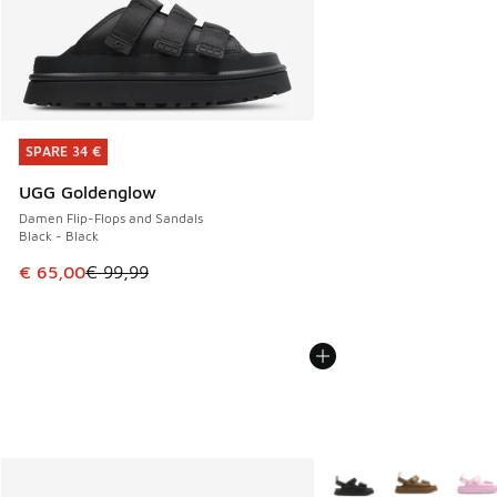
SPARE 34 €
SPARE 34 €
UGG Goldenglow
Damen Flip-Flops and Sandals
Black - Black
Dieser Artikel ist im Sale. Der Preis ist von € 99,99 auf € 
€ 65,00
€ 99,99
Weitere Farben verfüg