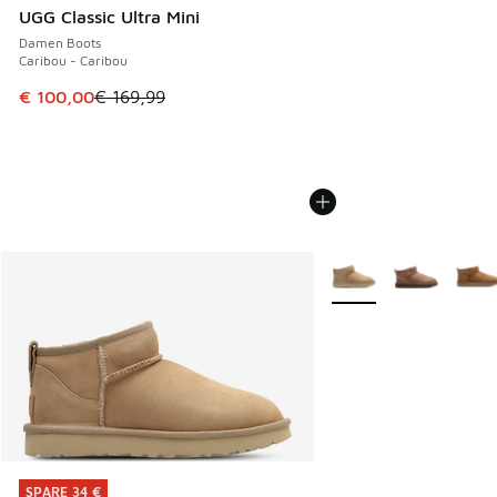
UGG Classic Ultra Mini
Damen Boots
Caribou - Caribou
Dieser Artikel ist im Sale. Der Preis ist von € 169,99 auf €
€ 100,00
€ 169,99
Weitere Farben verfüg
SPARE 34 €
SPARE 34 €