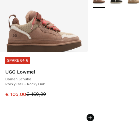
SPARE 64 €
SPARE 64 €
UGG Lowmel
Damen Schuhe
Rocky Oak - Rocky Oak
Dieser Artikel ist im Sale. Der Preis ist von € 169,99 auf €
€ 105,00
€ 169,99