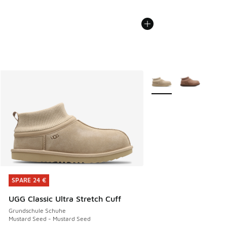
Weitere Farben verfüg
SPARE 24 €
SPARE 24 €
UGG Classic Ultra Stretch Cuff
Grundschule Schuhe
Mustard Seed - Mustard Seed