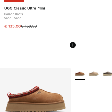
UGG Classic Ultra Mini
Damen Boots
Sand - Sand
Dieser Artikel ist im Sale. Der Preis ist von € 169,99 auf €
€ 135,00
€ 169,99
Weitere Farben verfüg