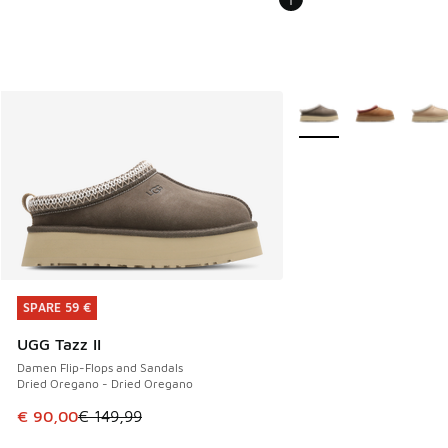
Weitere Farben verfüg
SPARE 59 €
SPARE 59 €
UGG Tazz II
Damen Flip-Flops and Sandals
Dried Oregano - Dried Oregano
Dieser Artikel ist im Sale. Der Preis ist von € 149,99 auf €
€ 90,00
€ 149,99