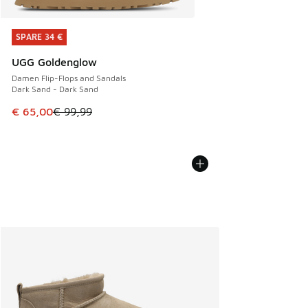
SPARE 34 €
SPARE 34 €
UGG Goldenglow
Damen Flip-Flops and Sandals
Dark Sand - Dark Sand
Dieser Artikel ist im Sale. Der Preis ist von € 99,99 auf € 
€ 65,00
€ 99,99