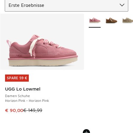
Weitere Farben verfüg
SPARE 59 €
SPARE 59 €
UGG Lo Lowmel
Damen Schuhe
Horizon Pink - Horizon Pink
Dieser Artikel ist im Sale. Der Preis ist von € 149,99 auf €
€ 90,00
€ 149,99