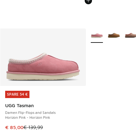
Weitere Farben verfüg
SPARE 54 €
SPARE 54 €
UGG Tasman
Damen Flip-Flops and Sandals
Horizon Pink - Horizon Pink
Dieser Artikel ist im Sale. Der Preis ist von € 139,99 auf €
€ 85,00
€ 139,99