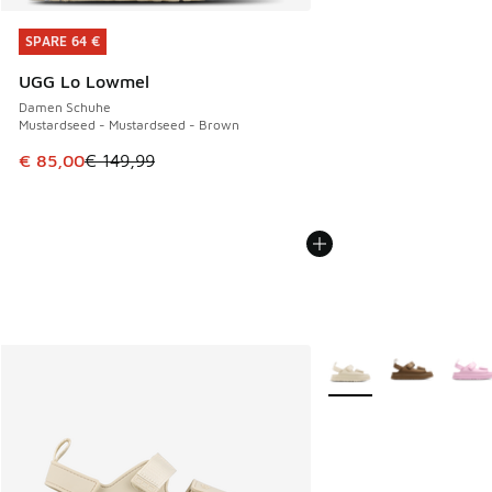
SPARE 64 €
SPARE 64 €
UGG Lo Lowmel
Damen Schuhe
Mustardseed - Mustardseed - Brown
Dieser Artikel ist im Sale. Der Preis ist von € 149,99 auf €
€ 85,00
€ 149,99
Weitere Farben verfüg