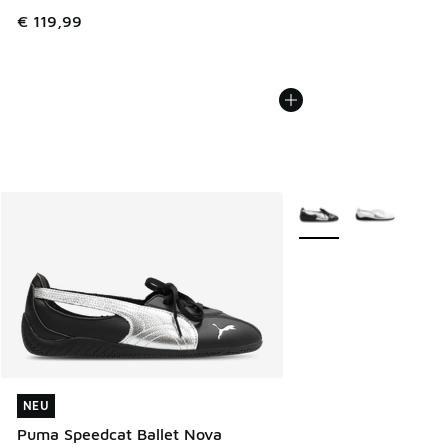
€ 119,99
Weitere Farben verfüg
NEU
NEU
Puma Speedcat Ballet Nova