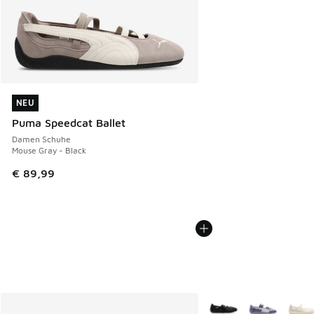
NEU
NEU
Puma Speedcat Ballet
Damen Schuhe
Mouse Gray - Black
€ 89,99
Weitere Farben verfüg