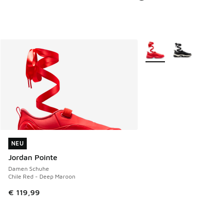
Weitere Farben verfüg
NEU
NEU
Jordan Pointe
Damen Schuhe
Chile Red - Deep Maroon
€ 119,99