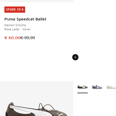
SPARE 39 €
SPARE 39 €
Puma Speedcat Ballet
Damen Schuhe
Rose Latte - Silver
Dieser Artikel ist im Sale. Der Preis ist von € 99,99 auf € 
€ 60,00
€ 99,99
Weitere Farben verfüg