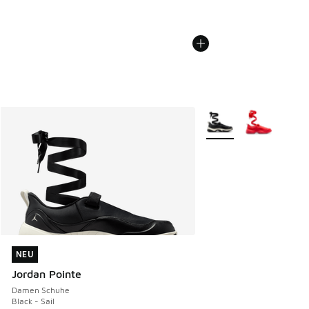
Weitere Farben verfüg
NEU
NEU
Jordan Pointe
Damen Schuhe
Black - Sail