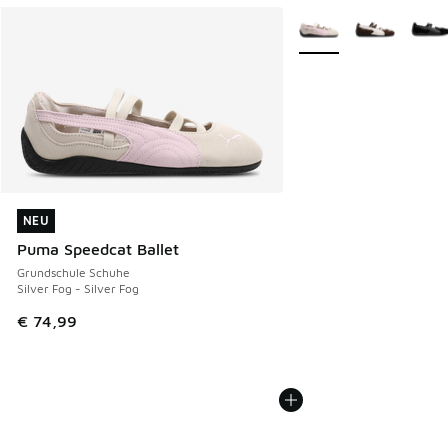
Weitere Farben verfüg
NEU
NEU
Puma Speedcat Ballet
Grundschule Schuhe
Silver Fog - Silver Fog
€ 74,99