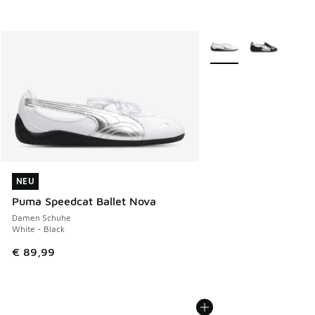
Weitere Farben verfüg
NEU
NEU
Puma Speedcat Ballet Nova
Damen Schuhe
White - Black
€ 89,99