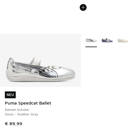
Weitere Farben verfüg
NEU
NEU
Puma Speedcat Ballet
Damen Schuhe
Silver - Feather Gray
€ 89,99