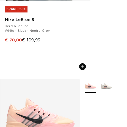
SPARE 39 €
SPARE 39 €
Nike LeBron 9
Herren Schuhe
White - Black - Neutral Grey
Dieser Artikel ist im Sale. Der Preis ist von € 109,99 auf €
€ 70,00
€ 109,99
Weitere Farben verfüg