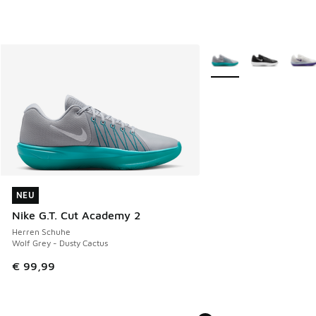
Weitere Farben verfüg
NEU
NEU
Nike G.T. Cut Academy 2
Herren Schuhe
Wolf Grey - Dusty Cactus
€ 99,99