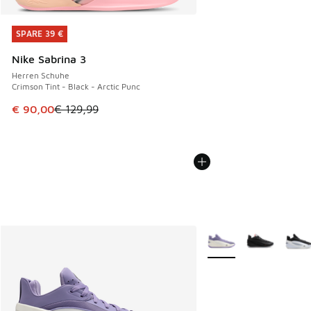
SPARE 39 €
SPARE 39 €
Nike Sabrina 3
Herren Schuhe
Crimson Tint - Black - Arctic Punc
Dieser Artikel ist im Sale. Der Preis ist von € 129,99 auf €
€ 90,00
€ 129,99
Weitere Farben verfüg