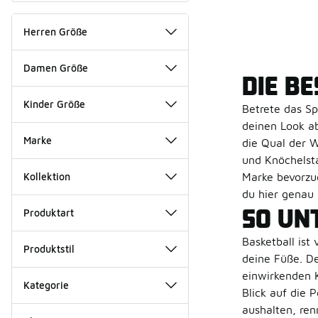
Herren Größe
Damen Größe
DIE B
Kinder Größe
Betrete das Sp
deinen Look a
Marke
die Qual der W
und Knöchelsta
Kollektion
Marke bevorzug
du hier genau r
SO UN
Produktart
Basketball ist
Produktstil
deine Füße. D
einwirkenden K
Kategorie
Blick auf die 
aushalten, re