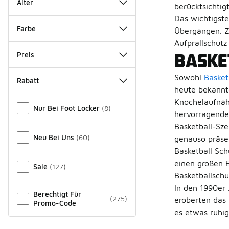
Alter
berücktsichtig
Das wichtigste
Farbe
Übergängen. Zw
Aufprallschutz
BASKE
Preis
Sowohl
Basket
Rabatt
heute bekannte
Verschiedenes
Knöchelaufnähe
Nur Bei Foot Locker
(
8
)
hervorragende 
Basketball-Sze
Neu Bei Uns
(
60
)
genauso präsen
Basketball Sch
einen großen E
Sale
(
127
)
Basketballschu
In den 1990er
Berechtigt Für
(
275
)
eroberten das
Promo-Code
es etwas ruhig