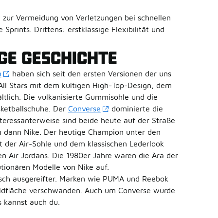
t zur Vermeidung von Verletzungen bei schnellen
prints. Drittens: erstklassige Flexibilität und
IGE GESCHICHTE
n
haben sich seit den ersten Versionen der uns
All Stars mit dem kultigen High-Top-Design, dem
ltlich. Die vulkanisierte Gummisohle und die
sketballschuhe. Der
Converse
dominierte die
teressanterweise sind beide heute auf der Straße
ch dann Nike. Der heutige Champion unter den
t der Air-Sohle und dem klassischen Lederlook
n Air Jordans. Die 1980er Jahre waren die Ära der
utionären Modelle von Nike auf.
isch ausgereifter. Marken wie PUMA und Reebok
Bildfläche verschwanden. Auch um Converse wurde
s kannst auch du.