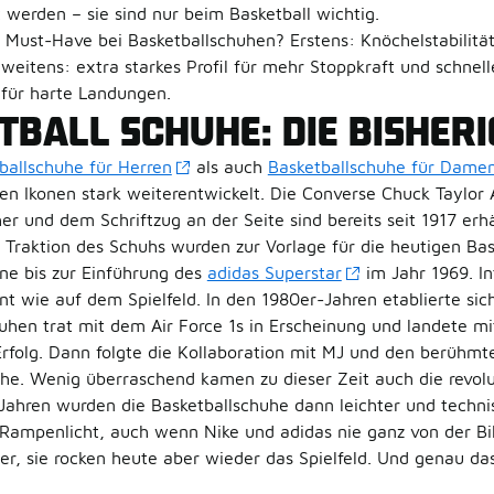
t werden – sie sind nur beim Basketball wichtig.
 Must-Have bei Basketballschuhen? Erstens: Knöchelstabilitä
eitens: extra starkes Profil für mehr Stoppkraft und schnelle S
 für harte Landungen.
TBALL SCHUHE: DIE BISHER
ballschuhe für Herren
als auch
Basketballschuhe für Dame
n Ikonen stark weiterentwickelt. Die Converse Chuck Taylor 
r und dem Schriftzug an der Seite sind bereits seit 1917 erhä
Traktion des Schuhs wurden zur Vorlage für die heutigen Ba
ne bis zur Einführung des
adidas Superstar
im Jahr 1969. In
t wie auf dem Spielfeld. In den 1980er-Jahren etablierte si
uhen trat mit dem Air Force 1s in Erscheinung und landete mi
rfolg. Dann folgte die Kollaboration mit MJ und den berühmte
he. Wenig überraschend kamen zu dieser Zeit auch die revol
 Jahren wurden die Basketballschuhe dann leichter und techn
 Rampenlicht, auch wenn Nike und adidas nie ganz von der 
er, sie rocken heute aber wieder das Spielfeld. Und genau da