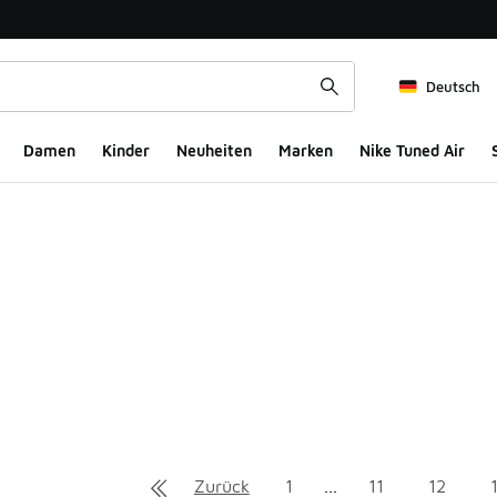
Deutsch
Damen
Kinder
Neuheiten
Marken
Nike Tuned Air
ts
Zurück
1
...
11
12