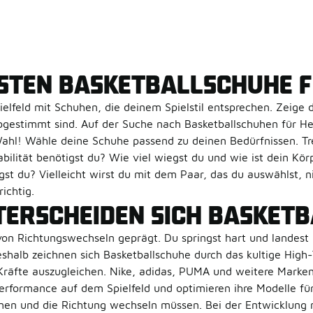
ESTEN BASKETBALLSCHUHE F
ielfeld mit Schuhen, die deinem Spielstil entsprechen. Zeige 
bgestimmt sind. Auf der Suche nach Basketballschuhen für H
ahl! Wähle deine Schuhe passend zu deinen Bedürfnissen. Tre
bilität benötigst du? Wie viel wiegst du und wie ist dein K
st du? Vielleicht wirst du mit dem Paar, das du auswählst, ni
ichtig.
TERSCHEIDEN SICH BASKET
 von Richtungswechseln geprägt. Du springst hart und landest 
eshalb zeichnen sich Basketballschuhe durch das kultige Hig
räfte auszugleichen. Nike, adidas, PUMA und weitere Marken 
Performance auf dem Spielfeld und optimieren ihre Modelle f
nnen und die Richtung wechseln müssen. Bei der Entwicklung