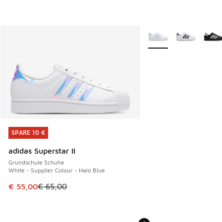
Weitere Farben verfüg
SPARE 10 €
SPARE 10 €
adidas Superstar II
Grundschule Schuhe
White - Supplier Colour - Halo Blue
Dieser Artikel ist im Sale. Der Preis ist von € 65,00 auf € 
€ 55,00
€ 65,00