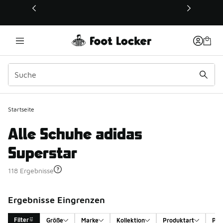
Dieser Link öffnet sich in einem neuen Fenster
Startseite
Alle Schuhe adidas
Superstar
118 Ergebnisse
Ergebnisse Eingrenzen
Filter
Größe
Marke
Kollektion
Produktart
Pro