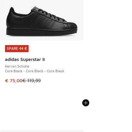
SPARE 44 €
SPARE 44 €
adidas Superstar II
Herren Schuhe
Core Black - Core Black - Core Black
Dieser Artikel ist im Sale. Der Preis ist von € 119,99 auf € 
€ 75,00
€ 119,99