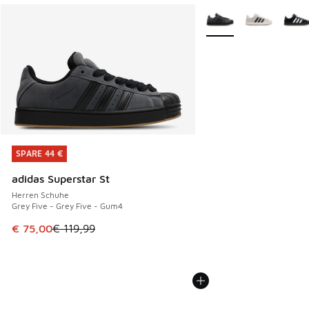
Weitere Farben verfüg
SPARE 44 €
SPARE 44 €
adidas Superstar St
Herren Schuhe
Grey Five - Grey Five - Gum4
Dieser Artikel ist im Sale. Der Preis ist von € 119,99 auf € 
€ 75,00
€ 119,99