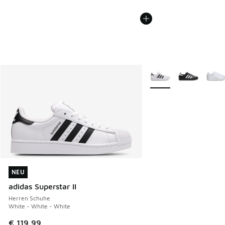
Weitere Farben verfüg
NEU
NEU
adidas Superstar II
Herren Schuhe
White - White - White
€ 119,99