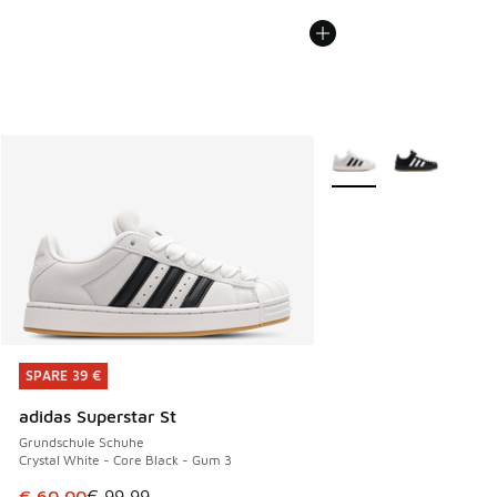
Weitere Farben verfüg
SPARE 39 €
SPARE 39 €
adidas Superstar St
Grundschule Schuhe
Crystal White - Core Black - Gum 3
Dieser Artikel ist im Sale. Der Preis ist von € 99,99 auf € 
€ 60,00
€ 99,99