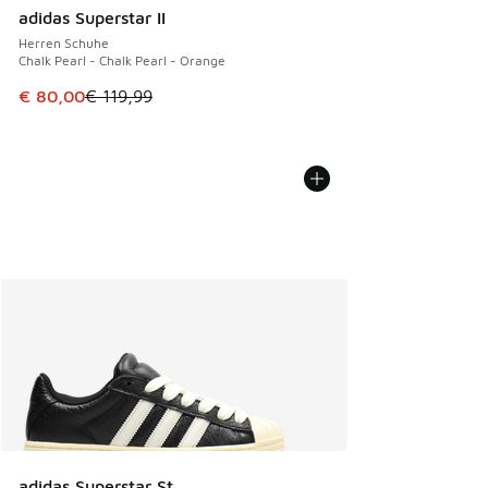
adidas Superstar II
Herren Schuhe
Chalk Pearl - Chalk Pearl - Orange
Dieser Artikel ist im Sale. Der Preis ist von € 119,99 auf € 
€ 80,00
€ 119,99
adidas Superstar St