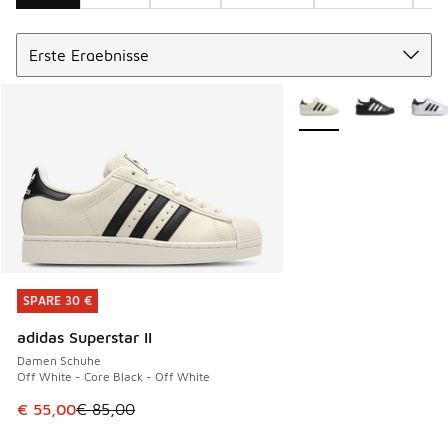
Sortieren
Search Results
Weitere Farben verfüg
SPARE 30 €
SPARE 30 €
adidas Superstar II
Damen Schuhe
Off White - Core Black - Off White
Dieser Artikel ist im Sale. Der Preis ist von € 85,00 auf € 
€ 55,00
€ 85,00