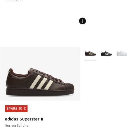
Weitere Farben verfüg
SPARE 10 €
SPARE 10 €
adidas Superstar II
Herren Schuhe