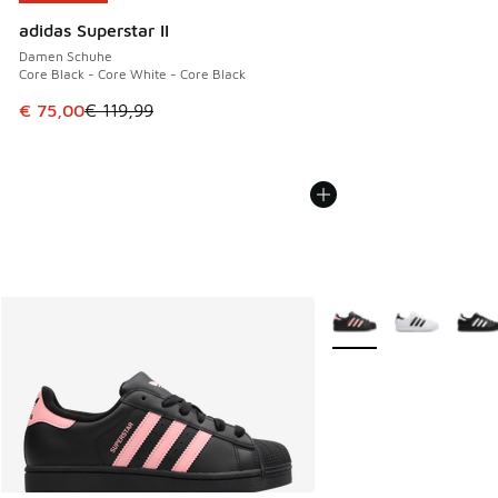
adidas Superstar II
Damen Schuhe
Core Black - Core White - Core Black
Dieser Artikel ist im Sale. Der Preis ist von € 119,99 auf € 
€ 75,00
€ 119,99
Weitere Farben verfüg