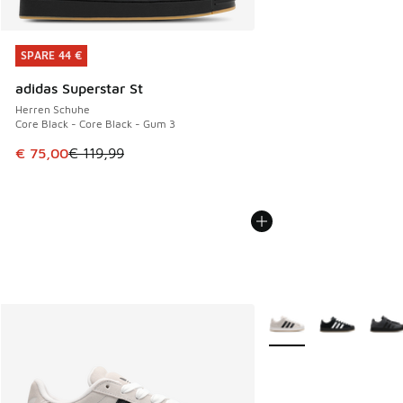
SPARE 44 €
SPARE 44 €
adidas Superstar St
Herren Schuhe
Core Black - Core Black - Gum 3
Dieser Artikel ist im Sale. Der Preis ist von € 119,99 auf € 
€ 75,00
€ 119,99
Weitere Farben verfüg