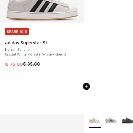
SPARE 10 €
SPARE 10 €
adidas Superstar St
Herren Schuhe
Crystal White - Crystal White - Gum 3
Dieser Artikel ist im Sale. Der Preis ist von € 85,00 auf € 
€ 75,00
€ 85,00
Weitere Farben verfüg