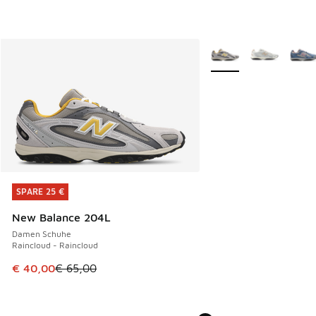
Weitere Farben verfüg
SPARE 25 €
SPARE 25 €
New Balance 204L
Damen Schuhe
Raincloud - Raincloud
Dieser Artikel ist im Sale. Der Preis ist von € 65,00 auf € 
€ 40,00
€ 65,00