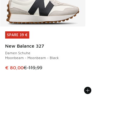
SPARE 39 €
SPARE 39 €
New Balance 327
Damen Schuhe
Moonbeam - Moonbeam - Black
Dieser Artikel ist im Sale. Der Preis ist von € 119,99 auf € 
€ 80,00
€ 119,99