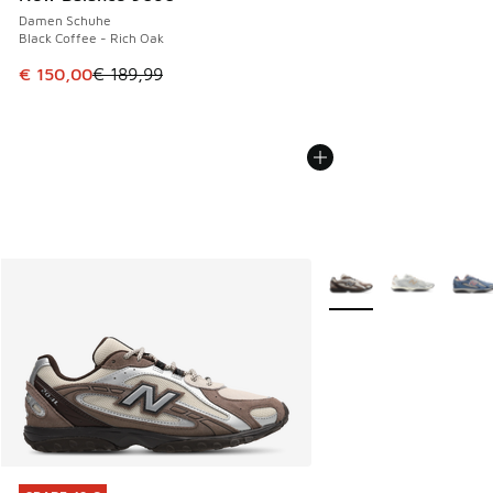
Damen Schuhe
Black Coffee - Rich Oak
Dieser Artikel ist im Sale. Der Preis ist von € 189,99 auf €
€ 150,00
€ 189,99
Weitere Farben verfüg