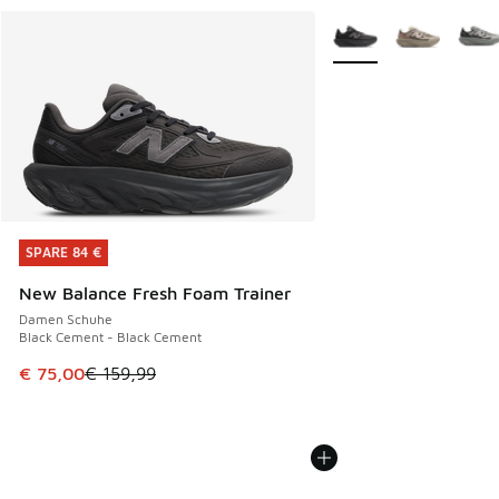
Weitere Farben verfüg
SPARE 84 €
SPARE 84 €
New Balance Fresh Foam Trainer
Damen Schuhe
Black Cement - Black Cement
Dieser Artikel ist im Sale. Der Preis ist von € 159,99 auf €
€ 75,00
€ 159,99