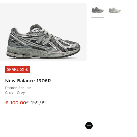
Weitere Farben verfüg
SPARE 59 €
SPARE 59 €
New Balance 1906R
Damen Schuhe
Grey - Grey
Dieser Artikel ist im Sale. Der Preis ist von € 159,99 auf €
€ 100,00
€ 159,99