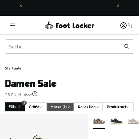
Dieser Link öffnet sich in einem neuen Fenster
Startseite
Damen Sale
25 Ergebnisse
1
Filter
Größe
Marke
 (1)
Kollektion
Produktart
Search Results
Weitere Farben verfüg