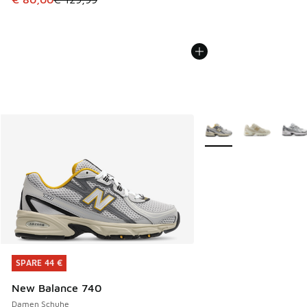
Weitere Farben verfüg
SPARE 44 €
SPARE 44 €
New Balance 740
Damen Schuhe