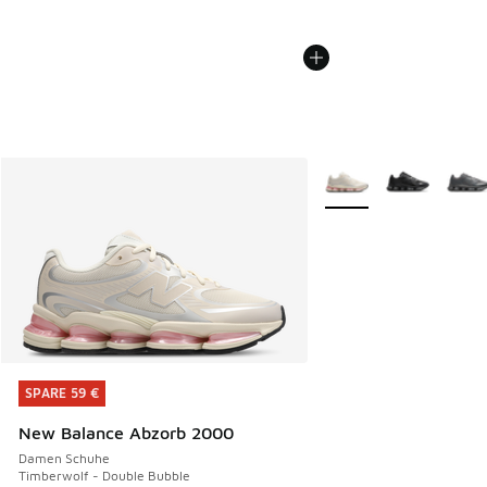
Weitere Farben verfüg
SPARE 59 €
SPARE 59 €
New Balance Abzorb 2000
Damen Schuhe
Timberwolf - Double Bubble