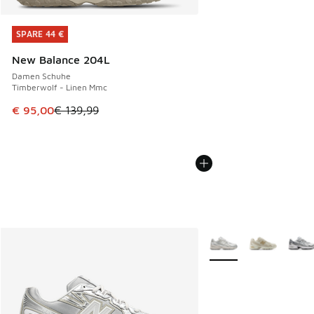
SPARE 44 €
SPARE 44 €
New Balance 204L
Damen Schuhe
Timberwolf - Linen Mmc
Dieser Artikel ist im Sale. Der Preis ist von € 139,99 auf €
€ 95,00
€ 139,99
Weitere Farben verfüg