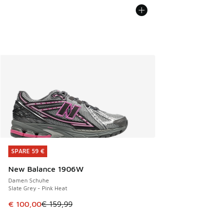
SPARE 59 €
SPARE 59 €
New Balance 1906W
Damen Schuhe
Slate Grey - Pink Heat
Dieser Artikel ist im Sale. Der Preis ist von € 159,99 auf €
€ 100,00
€ 159,99