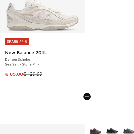
SPARE 44 €
SPARE 44 €
New Balance 204L
Damen Schuhe
Sea Salt - Stone Pink
Dieser Artikel ist im Sale. Der Preis ist von € 129,99 auf €
€ 85,00
€ 129,99
Weitere Farben verfüg