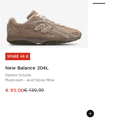
SPARE 44 €
SPARE 44 €
New Balance 204L
Damen Schuhe
Mushroom - Arid Stone Mma
Dieser Artikel ist im Sale. Der Preis ist von € 139,99 auf €
€ 95,00
€ 139,99