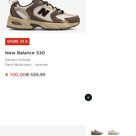
SPARE 29 €
SPARE 29 €
New Balance 530
Damen Schuhe
Dark Mushroom - Incense
Dieser Artikel ist im Sale. Der Preis ist von € 129,99 auf €
€ 100,00
€ 129,99
Weitere Farben verfüg