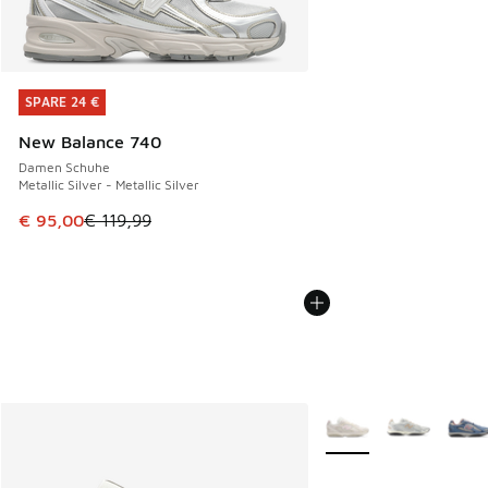
SPARE 24 €
SPARE 24 €
New Balance 740
Damen Schuhe
Metallic Silver - Metallic Silver
Dieser Artikel ist im Sale. Der Preis ist von € 119,99 auf € 
€ 95,00
€ 119,99
Weitere Farben verfüg