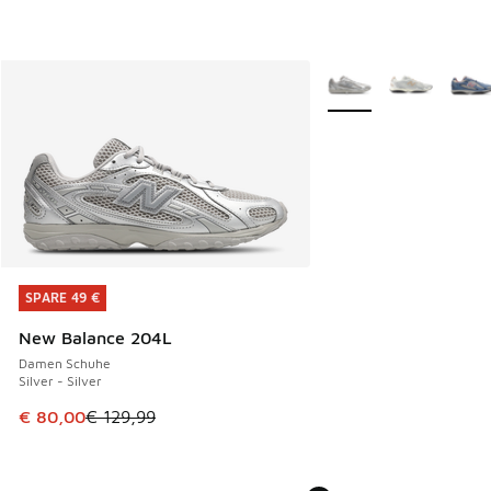
Weitere Farben verfüg
SPARE 49 €
SPARE 49 €
New Balance 204L
Damen Schuhe
Silver - Silver
Dieser Artikel ist im Sale. Der Preis ist von € 129,99 auf €
€ 80,00
€ 129,99