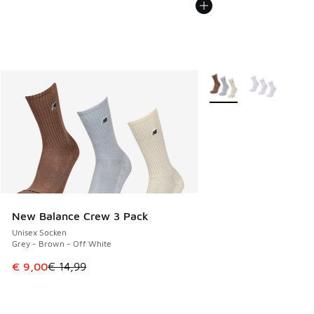
Weitere Farben verfüg
New Balance Crew 3 Pack
Unisex Socken
Grey - Brown - Off White
Dieser Artikel ist im Sale. Der Preis ist von € 14,99 auf € 9
€ 9,00
€ 14,99