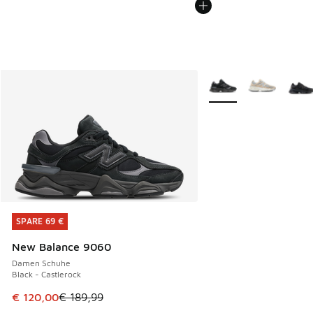
Weitere Farben verfüg
SPARE 69 €
SPARE 69 €
New Balance 9060
Damen Schuhe
Black - Castlerock
Dieser Artikel ist im Sale. Der Preis ist von € 189,99 auf €
€ 120,00
€ 189,99