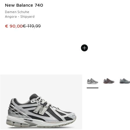
New Balance 740
Damen Schuhe
Angora - Shipyard
Dieser Artikel ist im Sale. Der Preis ist von € 119,99 auf € 
€ 90,00
€ 119,99
Weitere Farben verfüg