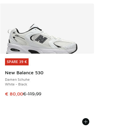
SPARE 39 €
SPARE 39 €
New Balance 530
Damen Schuhe
White - Black
Dieser Artikel ist im Sale. Der Preis ist von € 119,99 auf € 
€ 80,00
€ 119,99