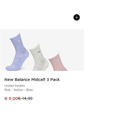
New Balance Midcalf 3 Pack
Unisex Socken
Pink - Yellow - Blue
Dieser Artikel ist im Sale. Der Preis ist von € 14,99 auf € 9
€ 9,00
€ 14,99