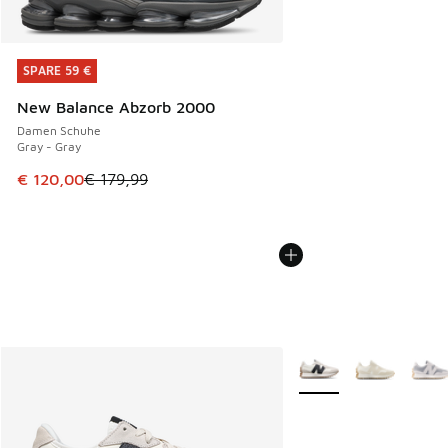
SPARE 59 €
SPARE 59 €
New Balance Abzorb 2000
Damen Schuhe
Gray - Gray
Dieser Artikel ist im Sale. Der Preis ist von € 179,99 auf €
€ 120,00
€ 179,99
Weitere Farben verfüg