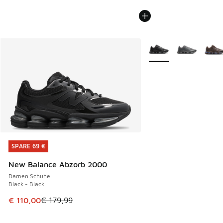
Weitere Farben verfüg
SPARE 69 €
SPARE 69 €
New Balance Abzorb 2000
Damen Schuhe
Black - Black
Dieser Artikel ist im Sale. Der Preis ist von € 179,99 auf € 
€ 110,00
€ 179,99