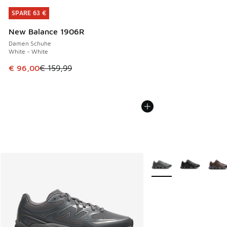
SPARE 63 €
SPARE 63 €
New Balance 1906R
Damen Schuhe
White - White
Dieser Artikel ist im Sale. Der Preis ist von € 159,99 auf €
€ 96,00
€ 159,99
Weitere Farben verfüg