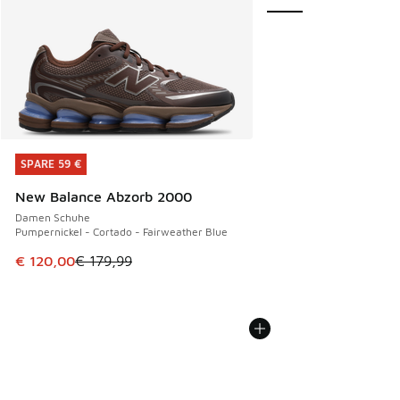
SPARE 59 €
SPARE 59 €
New Balance Abzorb 2000
Damen Schuhe
Pumpernickel - Cortado - Fairweather Blue
Dieser Artikel ist im Sale. Der Preis ist von € 179,99 auf €
€ 120,00
€ 179,99