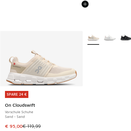
Weitere Farben verfüg
SPARE 24 €
SPARE 24 €
On Cloudswift
Vorschule Schuhe
Sand - Sand
Dieser Artikel ist im Sale. Der Preis ist von € 119,99 auf € 
€ 95,00
€ 119,99