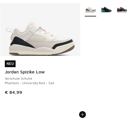
Weitere Farben verfüg
NEU
NEU
Jordan Spizike Low
Vorschule Schuhe
Phantom - University Red - Sail
€ 84,99