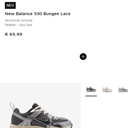
NEU
NEU
New Balance 530 Bungee Lace
Vorschule Schuhe
Pebble - Sea Salt
€ 69,99
Weitere Farben verfüg