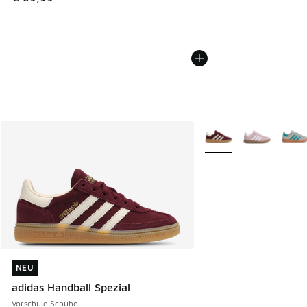
Weitere Farben verfüg
NEU
NEU
adidas Handball Spezial
Vorschule Schuhe