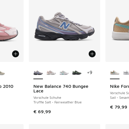
fügbar
Weitere Farben verfügbar
Weitere 
+
9
b 2010
New Balance 740 Bungee
Nike For
NEU
Lace
Vorschule 
Vorschule Schuhe
Sail - Sesa
Truffle Salt - Fairweather Blue
€ 79,99
€ 69,99