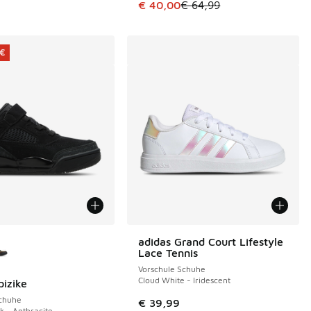
Dieser Artikel ist im Sale. Der Pre
€ 40,00
€ 64,99
 €
Farben verfügbar
adidas Grand Court Lifestyle
Lace Tennis
Vorschule Schuhe
Cloud White - Iridescent
pizike
€
Schuhe
€ 39,99
k - Anthracite