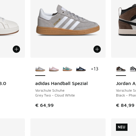
fügbar
Weitere Farben verfügbar
Weitere 
+
13
3.0
adidas Handball Spezial
Jordan A
Vorschule Schuhe
Vorschule 
Grey Two - Cloud White
Black - Pha
€ 64,99
€ 84,99
NEU