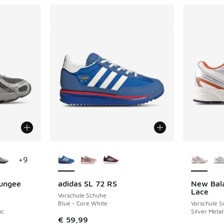
fügbar
Weitere Farben verfügbar
Weitere 
+
9
ungee
adidas SL 72 RS
New Bal
Lace
Vorschule Schuhe
Blue - Core White
Vorschule 
ic
Silver Meta
€ 59,99