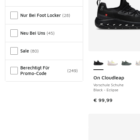
Verschiedenes
Nur Bei Foot Locker
(
28
)
Neu Bei Uns
(
45
)
Sale
(
80
)
Weitere Farben ver
Berechtigt Für
(
249
)
Promo-Code
On Cloudleap
Vorschule Schuhe
Black - Eclipse
€ 99,99