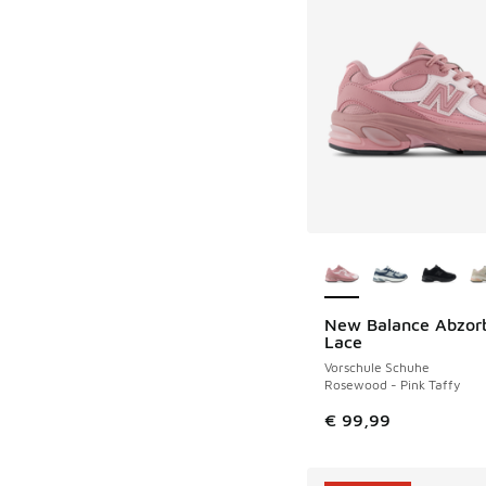
Weitere Farben ver
New Balance Abzor
NEU
Lace
Vorschule Schuhe
Rosewood - Pink Taffy
€ 99,99