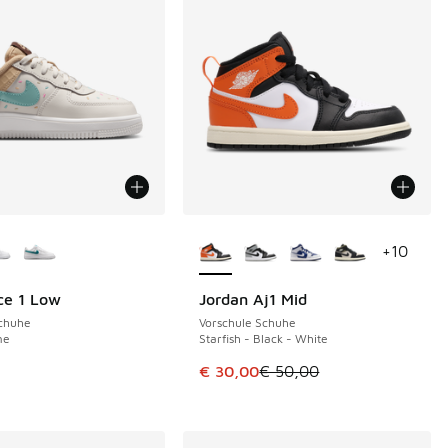
Farben verfügbar
Weitere Farben verfügbar
+
10
ce 1 Low
Jordan Aj1 Mid
SPARE 20 €
Schuhe
Vorschule Schuhe
me
Starfish - Black - White
Dieser Artikel ist im Sale. Der Pr
€ 30,00
€ 50,00