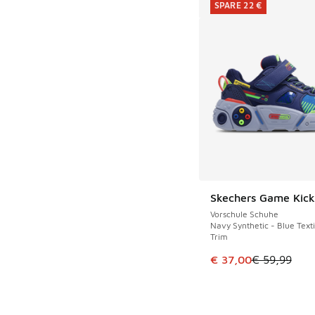
SPARE 22 €
Skechers Game Kick
SPARE 22 €
Vorschule Schuhe
Navy Synthetic - Blue Textil
Trim
Dieser Artikel ist im
€ 37,00
€ 59,99