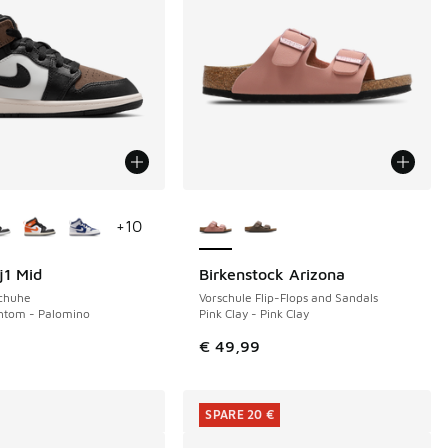
Farben verfügbar
Weitere Farben verfügbar
+
10
j1 Mid
Birkenstock Arizona
Schuhe
Vorschule Flip-Flops and Sandals
ntom - Palomino
Pink Clay - Pink Clay
€ 49,99
SPARE 20 €