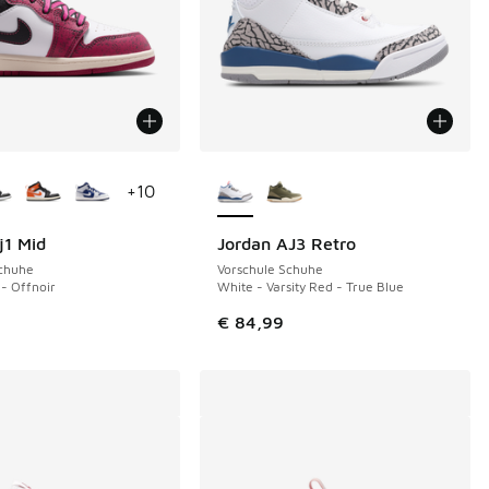
Farben verfügbar
Weitere Farben verfügbar
+
10
j1 Mid
Jordan AJ3 Retro
NEU
Schuhe
Vorschule Schuhe
- Offnoir
White - Varsity Red - True Blue
€ 84,99