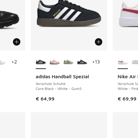
fügbar
Weitere Farben verfügbar
Weitere 
+
2
+
13
adidas Handball Spezial
Nike Air
Vorschule Schuhe
Vorschule 
Core Black - White - Gum5
White - Pin
€ 64,99
€ 69,99