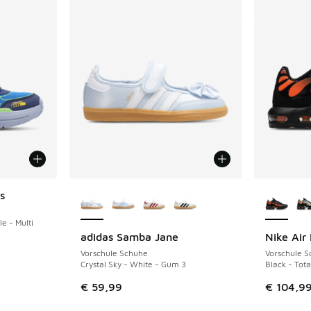
Weitere Farben verfügbar
Weitere 
s
e - Multi
adidas Samba Jane
Nike Air
Vorschule Schuhe
Vorschule 
 Sale. Der Preis ist von € 59,99 auf € 37,00 gefallen
Crystal Sky - White - Gum 3
Black - Tot
€ 59,99
€ 104,9