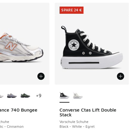
SPARE 24 €
Farben verfügbar
Weitere Farben verfügbar
+
9
ance 740 Bungee
Converse Ctas Lift Double
SPARE 24 €
Stack
Schuhe
Vorschule Schuhe
llic - Cinnamon
Black - White - Egret