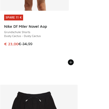
SPARE 11 €
SPARE 11 €
Nike Df Miler Novel Aop
Grundschule Shorts
Dusty Cactus - Dusty Cactus
Dieser Artikel ist im Sale. Der Preis ist von € 34,99 auf € 
€ 23,00
€ 34,99