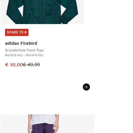
SPARE 19 €
SPARE 19 €
adidas Firebird
Grundschule Track Tops
Aurora Ivy - Aurora Ivy
Dieser Artikel ist im Sale. Der Preis ist von € 49,99 auf € 
€ 30,00
€ 49,99