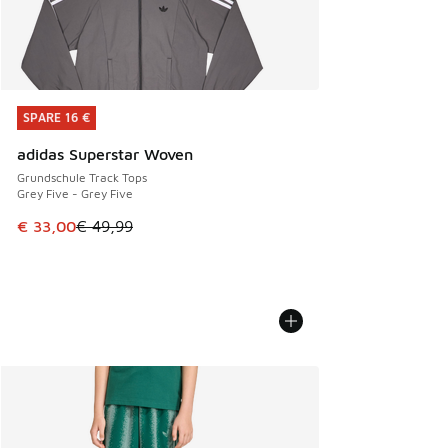
SPARE 16 €
SPARE 16 €
adidas Superstar Woven
Grundschule Track Tops
Grey Five - Grey Five
Dieser Artikel ist im Sale. Der Preis ist von € 49,99 auf € 
€ 33,00
€ 49,99