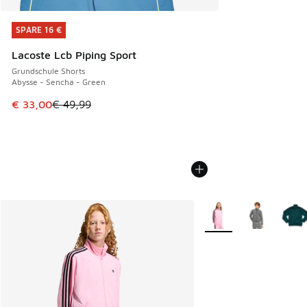
SPARE 16 €
SPARE 16 €
Lacoste Lcb Piping Sport
Grundschule Shorts
Abysse - Sencha - Green
Dieser Artikel ist im Sale. Der Preis ist von € 49,99 auf € 
€ 33,00
€ 49,99
Weitere Farben verfüg