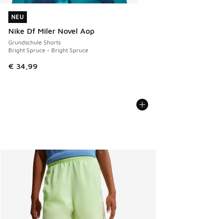
NEU
NEU
Nike Df Miler Novel Aop
Grundschule Shorts
Bright Spruce - Bright Spruce
€ 34,99