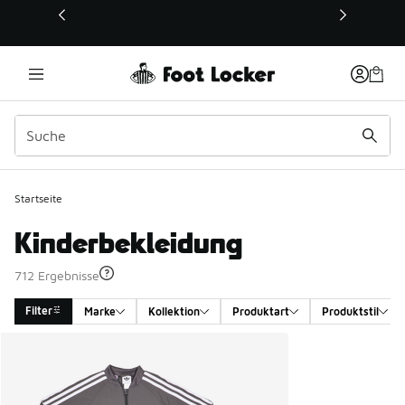
Dieser Link öffnet sich in einem neuen Fenster
Startseite
Kinderbekleidung
712 Ergebnisse
Filter
Marke
Kollektion
Produktart
Produktstil
Search Results