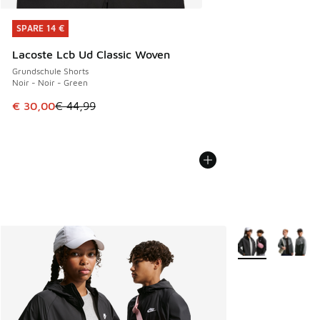
SPARE 14 €
SPARE 14 €
Lacoste Lcb Ud Classic Woven
Grundschule Shorts
Noir - Noir - Green
Dieser Artikel ist im Sale. Der Preis ist von € 44,99 auf € 
€ 30,00
€ 44,99
Weitere Farben v