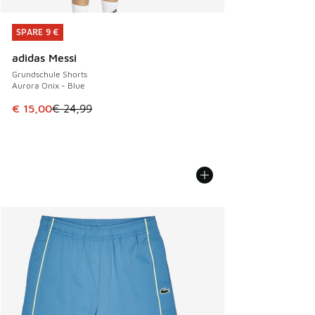
SPARE 9 €
SPARE 9 €
adidas Messi
Grundschule Shorts
Aurora Onix - Blue
Dieser Artikel ist im Sale. Der Preis ist von € 24,99 auf € 1
€ 15,00
€ 24,99