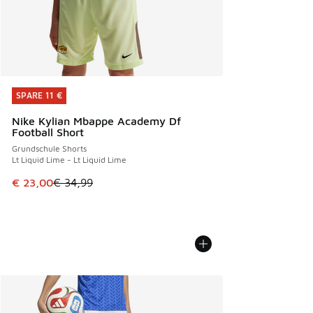
SPARE 11 €
SPARE 11 €
Nike Kylian Mbappe Academy Df
Football Short
Grundschule Shorts
Lt Liquid Lime - Lt Liquid Lime
Dieser Artikel ist im Sale. Der Preis ist von € 34,99 auf € 
€ 23,00
€ 34,99