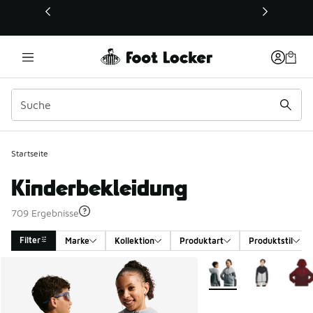
Dieser Link öffnet sich in einem neuen Fenster
Startseite
Kinderbekleidung
709 Ergebnisse
Filter
Marke
Kollektion
Produktart
Produktstil
Search Results
Weitere Farben verfüg