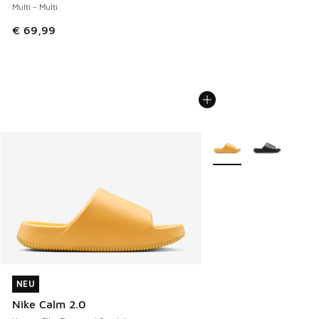
Multi - Multi
€ 69,99
Weitere Farben verfüg
NEU
NEU
Nike Calm 2.0