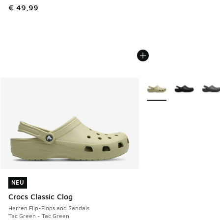
€ 49,99
Weitere Farben verfüg
NEU
NEU
Crocs Classic Clog
Herren Flip-Flops and Sandals
Tac Green - Tac Green