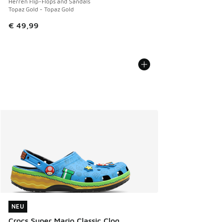
Herren Flip-Flops and Sandals
Topaz Gold - Topaz Gold
€ 49,99
NEU
NEU
Crocs Super Mario Classic Clog