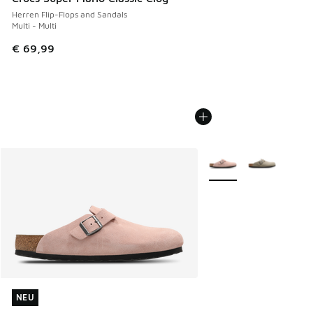
Herren Flip-Flops and Sandals
Multi - Multi
€ 69,99
Weitere Farben verfüg
NEU
NEU