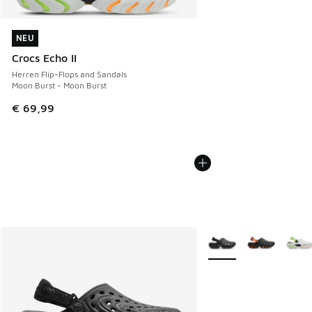
NEU
NEU
Crocs Echo II
Herren Flip-Flops and Sandals
Moon Burst - Moon Burst
€ 69,99
Weitere Farben verfüg