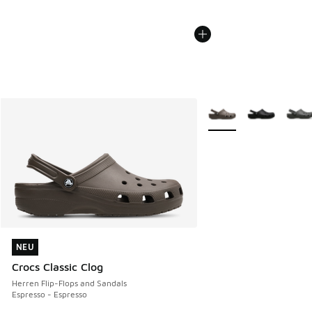
Weitere Farben verfüg
NEU
NEU
Crocs Classic Clog
Herren Flip-Flops and Sandals
Espresso - Espresso