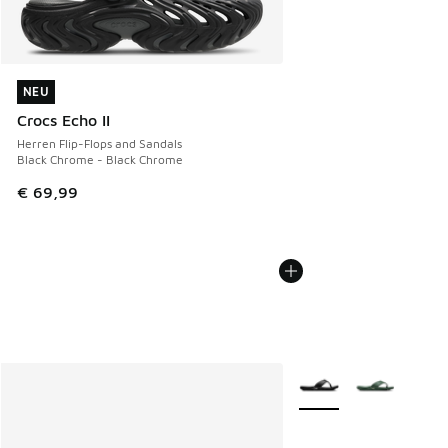
NEU
NEU
Crocs Echo II
Herren Flip-Flops and Sandals
Black Chrome - Black Chrome
€ 69,99
Weitere Farben verfüg