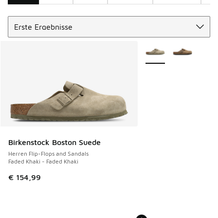
Sortieren
Search Results
Weitere Farben verfüg
Birkenstock Boston Suede
Herren Flip-Flops and Sandals
Faded Khaki - Faded Khaki
€ 154,99