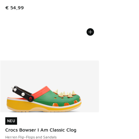
€ 54,99
NEU
NEU
Crocs Bowser I Am Classic Clog
Herren Flip-Flops and Sandals