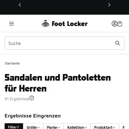
Dieser Link öffnet sich in einem neuen Fenster
Startseite
Sandalen und Pantoletten
für Herren
91 Ergebnisse
Ergebnisse Eingrenzen
Filter
Größe
Marke
Kollektion
Produktart
Pro