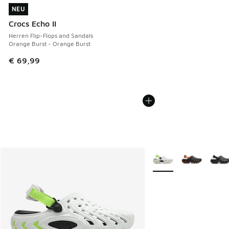
NEU
NEU
Crocs Echo II
Herren Flip-Flops and Sandals
Orange Burst - Orange Burst
€ 69,99
Weitere Farben verfüg