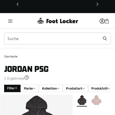
Dieser Link öffnet sich in einem neuen Fenster
Startseite
JORDAN PSG
2 Ergebnisse
Filter
Marke
Kollektion
Produktart
Produktstil
Search Results
Weitere Farben verfüg