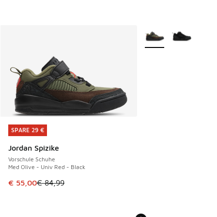
Weitere Farben verfüg
SPARE 29 €
SPARE 29 €
Jordan Spizike
Vorschule Schuhe
Med Olive - Univ Red - Black
Dieser Artikel ist im Sale. Der Preis ist von € 84,99 auf € 
€ 55,00
€ 84,99