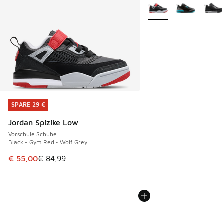
Weitere Farben verfüg
SPARE 29 €
SPARE 29 €
Jordan Spizike Low
Vorschule Schuhe
Black - Gym Red - Wolf Grey
Dieser Artikel ist im Sale. Der Preis ist von € 84,99 auf € 
€ 55,00
€ 84,99