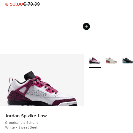
Dieser Artikel ist im Sale. Der Preis ist von € 79,99 auf € 
€ 50,00
€ 79,99
Weitere Farben verfüg
Jordan Spizike Low
Grundschule Schuhe
White - Sweet Beet