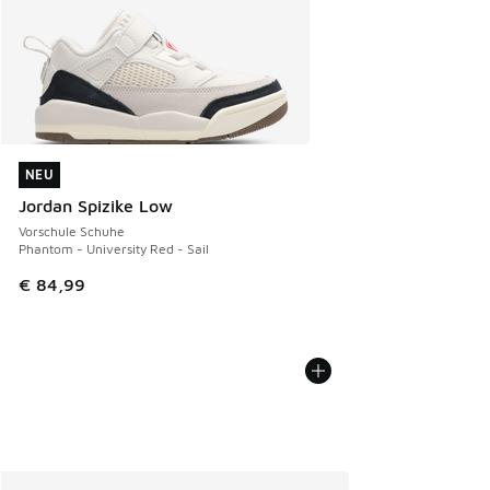
NEU
NEU
Jordan Spizike Low
Vorschule Schuhe
Phantom - University Red - Sail
€ 84,99