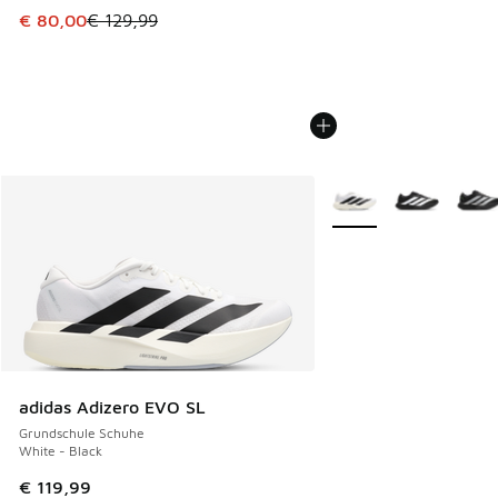
Dieser Artikel ist im Sale. Der Preis ist von € 129,99 auf €
€ 80,00
€ 129,99
Weitere Farben verfüg
adidas Adizero EVO SL
Grundschule Schuhe
White - Black
€ 119,99