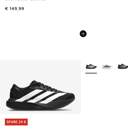
€ 149,99
Weitere Farben verfüg
SPARE 24 €
SPARE 24 €