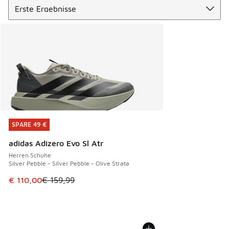
SPARE 49 €
SPARE 49 €
adidas Adizero Evo Sl Atr
Herren Schuhe
Silver Pebble - Silver Pebble - Olive Strata
Dieser Artikel ist im Sale. Der Preis ist von € 159,99 auf € 
€ 110,00
€ 159,99