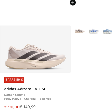
Weitere Farben verfüg
SPARE 59 €
SPARE 59 €
adidas Adizero EVO SL
Damen Schuhe
Putty Mauve - Charcoal - Iron Met
Dieser Artikel ist im Sale. Der Preis ist von € 149,99 auf €
€ 90,00
€ 149,99