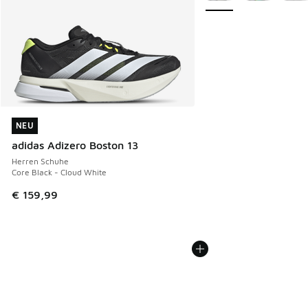
NEU
NEU
adidas Adizero Boston 13
Herren Schuhe
Core Black - Cloud White
€ 159,99