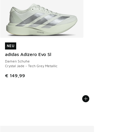
NEU
NEU
adidas Adizero Evo Sl
Damen Schuhe
Crystal Jade - Tech Grey Metallic
€ 149,99