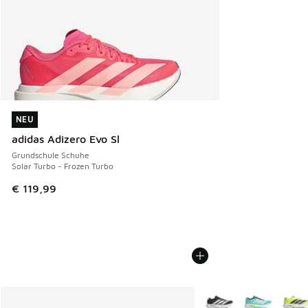
NEU
NEU
adidas Adizero Evo Sl
Grundschule Schuhe
Solar Turbo - Frozen Turbo
€ 119,99
Weitere Farben verfüg