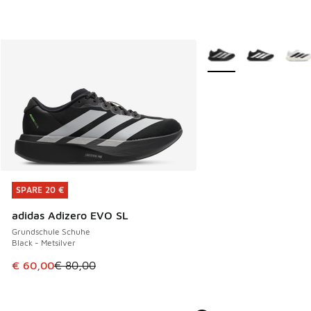
Weitere Farben verfüg
SPARE 20 €
SPARE 20 €
adidas Adizero EVO SL
Grundschule Schuhe
Black - Metsilver
Dieser Artikel ist im Sale. Der Preis ist von € 80,00 auf € 
€ 60,00
€ 80,00