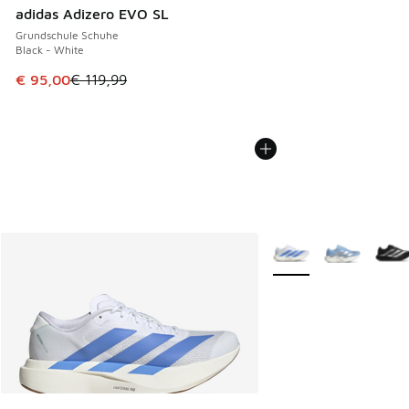
adidas Adizero EVO SL
Grundschule Schuhe
Black - White
Dieser Artikel ist im Sale. Der Preis ist von € 119,99 auf € 
€ 95,00
€ 119,99
Weitere Farben verfüg