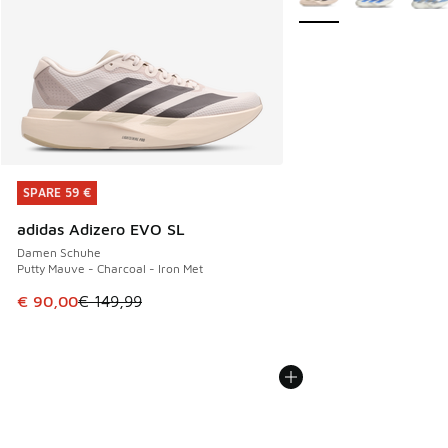
SPARE 59 €
SPARE 59 €
adidas Adizero EVO SL
Damen Schuhe
Putty Mauve - Charcoal - Iron Met
Dieser Artikel ist im Sale. Der Preis ist von € 149,99 auf €
€ 90,00
€ 149,99