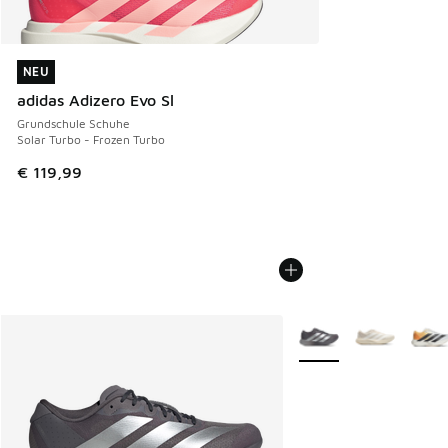
NEU
NEU
adidas Adizero Evo Sl
Grundschule Schuhe
Solar Turbo - Frozen Turbo
€ 119,99
Weitere Farben verfüg