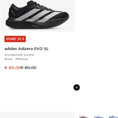
SPARE 20 €
SPARE 20 €
adidas Adizero EVO SL
Grundschule Schuhe
Black - Metsilver
Dieser Artikel ist im Sale. Der Preis ist von € 80,00 auf € 
€ 60,00
€ 80,00
Weitere Farben verfüg