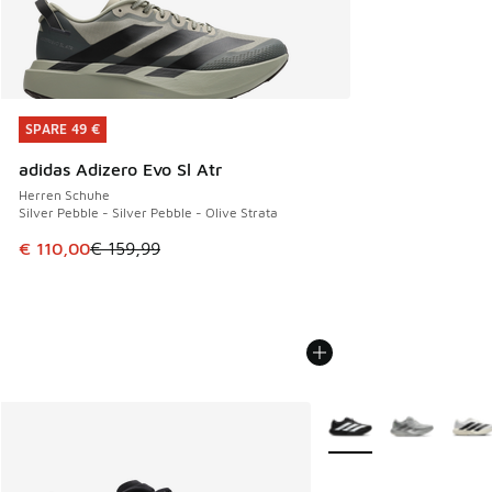
SPARE 49 €
SPARE 49 €
adidas Adizero Evo Sl Atr
Herren Schuhe
Silver Pebble - Silver Pebble - Olive Strata
Dieser Artikel ist im Sale. Der Preis ist von € 159,99 auf € 
€ 110,00
€ 159,99
Weitere Farben verfüg