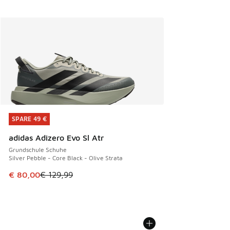
SPARE 49 €
SPARE 49 €
adidas Adizero Evo Sl Atr
Grundschule Schuhe
Silver Pebble - Core Black - Olive Strata
Dieser Artikel ist im Sale. Der Preis ist von € 129,99 auf €
€ 80,00
€ 129,99