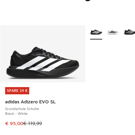
Weitere Farben verfüg
SPARE 24 €
SPARE 24 €
adidas Adizero EVO SL
Grundschule Schuhe
Black - White
Dieser Artikel ist im Sale. Der Preis ist von € 119,99 auf € 
€ 95,00
€ 119,99