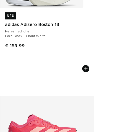
NEU
NEU
adidas Adizero Boston 13
Herren Schuhe
Core Black - Cloud White
€ 159,99