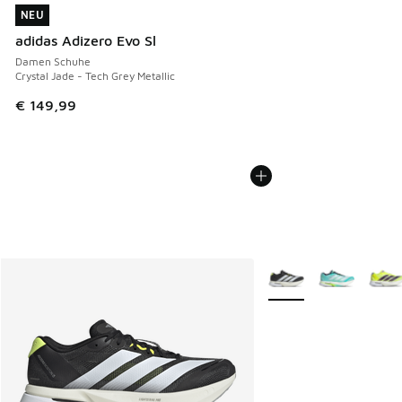
NEU
NEU
adidas Adizero Evo Sl
Damen Schuhe
Crystal Jade - Tech Grey Metallic
€ 149,99
Weitere Farben verfüg