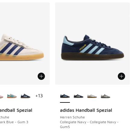
Farben verfügbar
Weitere Farben verfügbar
+
13
andball Spezial
adidas Handball Spezial
Schuhe
Herren Schuhe
ark Blue - Gum 3
Collegiate Navy - Collegiate Navy -
Gum5
€ 37,99 auf € 25,00 gefallen