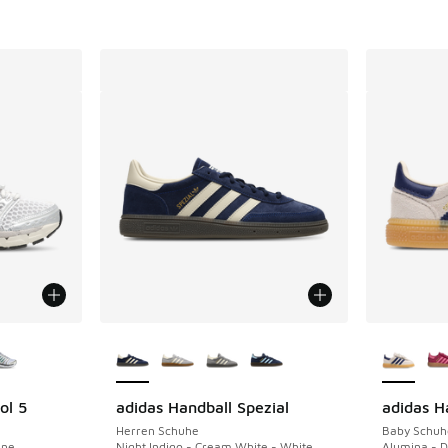
fügbar
Weitere Farben verfügbar
Weitere 
ol 5
adidas Handball Spezial
adidas H
Herren Schuhe
Baby Schuh
One
Night Indigo - Cream White - White
Alumina - D