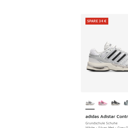
SPARE 34 €
Weitere Farben ver
adidas Adistar Contr
SPARE 34 €
Grundschule Schuhe
White - Silver Met - Grey 