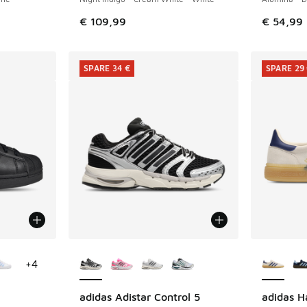
 Sale. Der Preis ist von € 89,99 auf € 55,00 gefallen
€ 109,99
€ 54,99
SPARE 34 €
SPARE 29
fügbar
Weitere Farben verfügbar
Weitere 
+
4
adidas Adistar Control 5
adidas H
SPARE 34 €
SPARE 29 