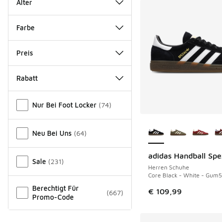
Alter
Farbe
Preis
Rabatt
Verschiedenes
Nur Bei Foot Locker
(
74
)
Weitere Farben ver
Neu Bei Uns
(
64
)
adidas Handball Spe
Sale
(
231
)
Herren Schuhe
Core Black - White - Gum5
Berechtigt Für
€ 109,99
(
667
)
Promo-Code