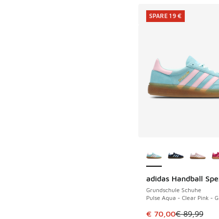
SPARE 19 €
Weitere Farben ver
adidas Handball Spe
SPARE 19 €
Grundschule Schuhe
Pulse Aqua - Clear Pink -
Dieser Artikel ist im
€ 70,00
€ 89,99