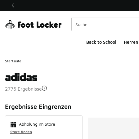
Dieser Link öffnet sich in einem neuen Fenster
Back to School
Herren
Startseite
adidas
2776 Ergebnisse
Search Resul
Ergebnisse Eingrenzen
Abholung im Store
Store finden