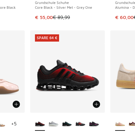
Grundschule Schuhe
Grundschul
Core Black
Core Black - Silver Met - Grey One
Alumina - D
Dieser Artikel ist im Sale. Der Preis ist von 
Dieser Ar
€ 55,00
€ 89,99
€ 60,00
SPARE 64 €
fügbar
Weitere Farben verfügbar
Weitere 
+
5