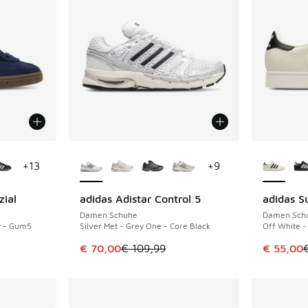
fügbar
Weitere Farben verfügbar
Weitere 
+
13
+
9
zial
adidas Adistar Control 5
adidas Su
SPARE 39 €
SPARE 30
Damen Schuhe
Damen Sch
y - Gum5
Silver Met - Grey One - Core Black
Off White -
Dieser Artikel ist im Sale. Der Preis ist von 
Dieser Ar
€ 70,00
€ 109,99
€ 55,00