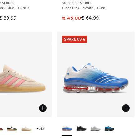
e Schuhe
Vorschule Schuhe
ark Blue - Gum 3
Clear Pink - White - Gum5
€ 89,99 auf € 55,00 gefallen
tikel ist im Sale. Der Preis ist von € 89,99 auf € 60,00 gefall
Dieser Artikel ist im Sale. Der Pre
€ 89,99
€ 45,00
€ 64,99
SPARE 69 €
Farben verfügbar
Weitere Farben verfügbar
+
33