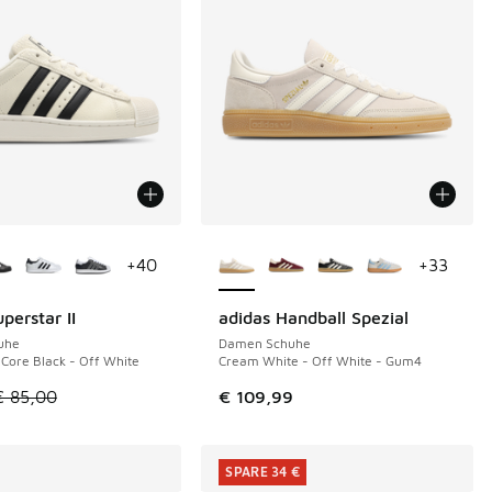
Farben verfügbar
Weitere Farben verfügbar
+
40
+
33
perstar II
adidas Handball Spezial
 €
uhe
Damen Schuhe
 Core Black - Off White
Cream White - Off White - Gum4
€ 109,99 auf € 70,00 gefallen
tikel ist im Sale. Der Preis ist von € 85,00 auf € 55,00 gefall
€ 85,00
€ 109,99
SPARE 34 €