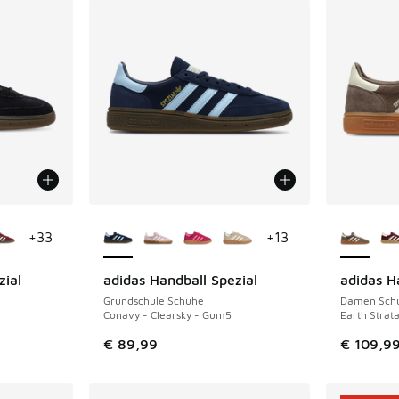
fügbar
Weitere Farben verfügbar
Weitere 
+
33
+
13
zial
adidas Handball Spezial
adidas H
Grundschule Schuhe
Damen Sch
Conavy - Clearsky - Gum5
Earth Strat
€ 89,99
€ 109,9