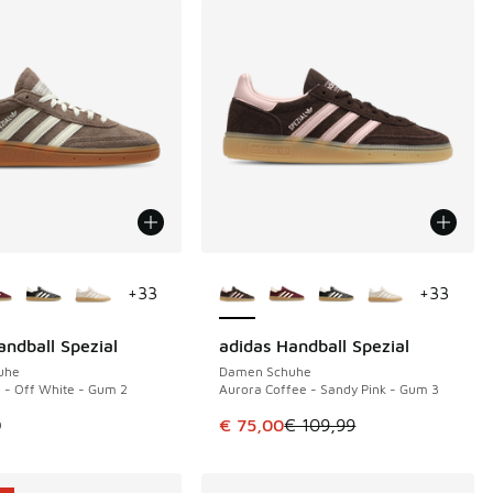
Farben verfügbar
Weitere Farben verfügbar
+
33
+
33
andball Spezial
adidas Handball Spezial
SPARE 34 €
uhe
Damen Schuhe
a - Off White - Gum 2
Aurora Coffee - Sandy Pink - Gum 3
Dieser Artikel ist im Sale. Der Pre
9
€ 75,00
€ 109,99