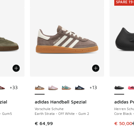
SPARE 19
fügbar
Weitere Farben verfügbar
Weitere 
+
33
+
13
zial
adidas Handball Spezial
adidas Pu
SPARE 19 
Vorschule Schuhe
Herren Sch
a - Gum5
Earth Strata - Off White - Gum 2
Core Black 
Dieser Ar
€ 64,99
€ 50,00