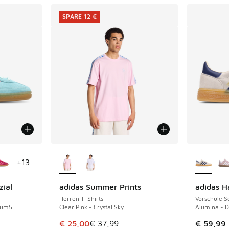
SPARE 12 €
fügbar
Weitere Farben verfügbar
Weitere 
+
13
zial
adidas Summer Prints
adidas H
SPARE 12 €
Herren T-Shirts
Vorschule 
 Gum5
Clear Pink - Crystal Sky
Alumina - D
 Sale. Der Preis ist von € 89,99 auf € 70,00 gefallen
Dieser Artikel ist im Sale. Der Preis ist von 
€ 25,00
€ 37,99
€ 59,99