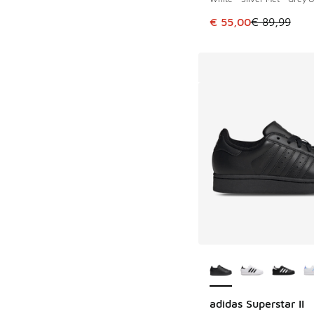
Dieser Artikel ist im
€ 55,00
€ 89,99
Weitere Farben ver
adidas Superstar II