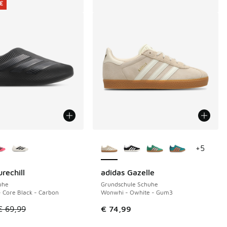
 €
Farben verfügbar
Weitere Farben verfügbar
+
5
rechill
adidas Gazelle
€
uhe
Grundschule Schuhe
- Core Black - Carbon
Wonwhi - Owhite - Gum3
tikel ist im Sale. Der Preis ist von € 69,99 auf € 50,00 gefall
€ 69,99
€ 74,99