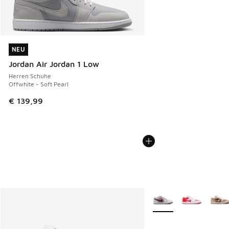
NEU
NEU
Jordan Air Jordan 1 Low
Herren Schuhe
Offwhite - Soft Pearl
€ 139,99
Weitere Farben verfüg