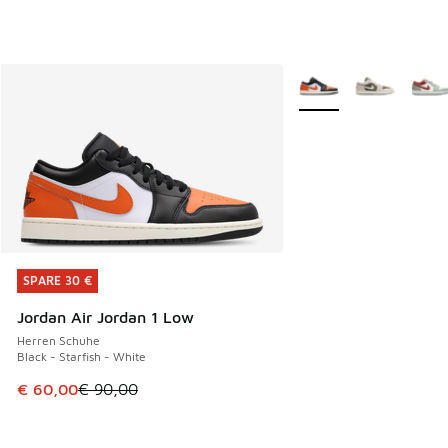
Weitere Farben verfüg
SPARE 30 €
SPARE 30 €
Jordan Air Jordan 1 Low
Herren Schuhe
Black - Starfish - White
Dieser Artikel ist im Sale. Der Preis ist von € 90,00 auf € 
€ 60,00
€ 90,00