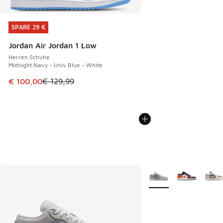
SPARE 29 €
SPARE 29 €
Jordan Air Jordan 1 Low
Herren Schuhe
Midnight Navy - Univ Blue - White
Dieser Artikel ist im Sale. Der Preis ist von € 129,99 auf €
€ 100,00
€ 129,99
Weitere Farben verfüg