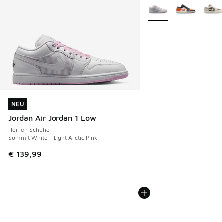
Weitere Farben verfüg
NEU
NEU
Jordan Air Jordan 1 Low
Herren Schuhe
Summit White - Light Arctic Pink
€ 139,99