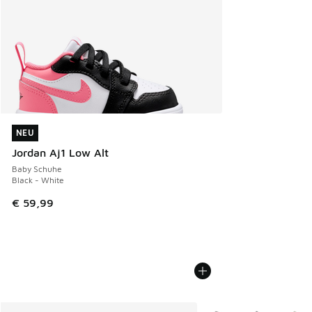
NEU
NEU
Jordan Aj1 Low Alt
Baby Schuhe
Black - White
€ 59,99
Weitere Farben verfüg