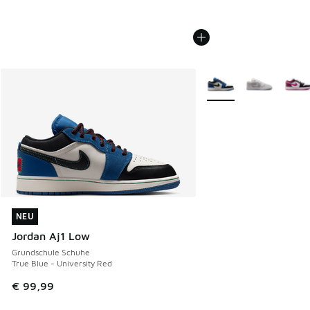
Weitere Farben verfüg
NEU
NEU
Jordan Aj1 Low
Grundschule Schuhe
True Blue - University Red
€ 99,99