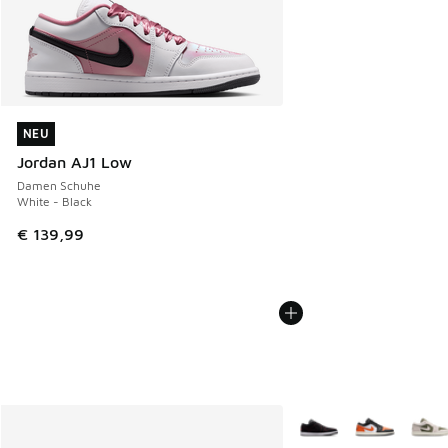
NEU
NEU
Jordan AJ1 Low
Damen Schuhe
White - Black
€ 139,99
Weitere Farben verfüg