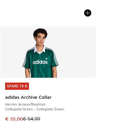
SPARE 19 €
SPARE 19 €
adidas Archive Collar
Herren Jerseys/Replicas
Collegiate Green - Collegiate Green
Dieser Artikel ist im Sale. Der Preis ist von € 54,99 auf € 
€ 35,00
€ 54,99