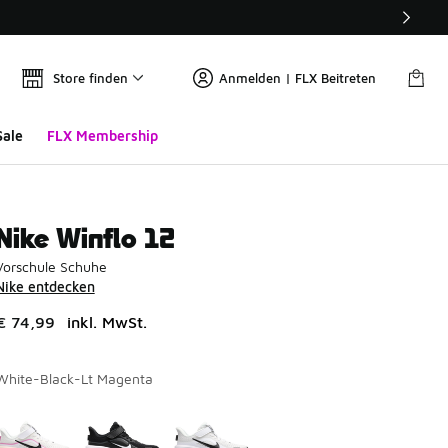
Store finden
Anmelden | FLX Beitreten
Sale
FLX Membership
Nike Winflo 12
Vorschule Schuhe
Nike entdecken
€ 74,99
inkl. MwSt.
White-Black-Lt Magenta
Seite 1 von 1 zeigt die Farben 1 bis 3 von 3 an.
Bitte wählen Sie einen Stil aus
*