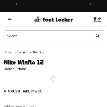
Dieser Link öffnet sich in einem neuen Fenster
Damen
/
Schuhe
/
Running
Nike Winflo 12
Damen Schuhe
€ 109,99
inkl. MwSt.
White-Light Magenta