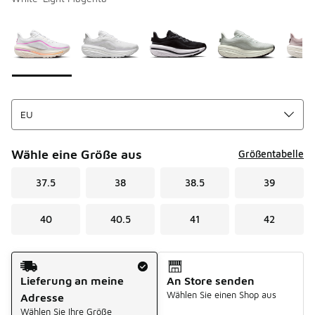
Bitte wählen Sie einen Stil aus
*
Seite 1 von 1 zeigt die Farben 1 bis 8 von 8 an.
Wähle eine Größe aus
Größentabelle
37.5
38
38.5
39
40
40.5
41
42
Versandart
Lieferung an meine
An Store senden
Wählen Sie einen Shop aus
Adresse
Wählen Sie Ihre Größe