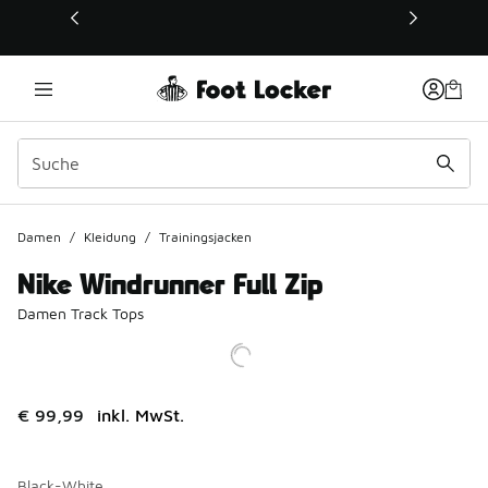
Dieser Link öffnet sich in einem neuen Fenster
Damen
/
Kleidung
/
Trainingsjacken
Nike Windrunner Full Zip
Damen Track Tops
€ 99,99
inkl. MwSt.
Black-White