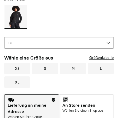
Bitte wählen Sie einen Stil aus
*
Seite 1 von 1 zeigt die Farben 1 bis 1 von 1 an.
Wähle eine Größe aus
Größentabelle
XS
S
M
L
XL
Versandart
Lieferung an meine
An Store senden
Wählen Sie einen Shop aus
Adresse
Wählen Sie Ihre Größe