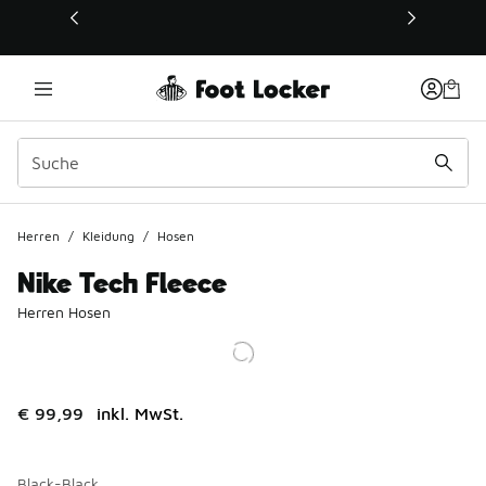
Dieser Link öffnet sich in einem neuen Fenster
Herren
/
Kleidung
/
Hosen
Nike Tech Fleece
Herren Hosen
€ 99,99
inkl. MwSt.
Black-Black