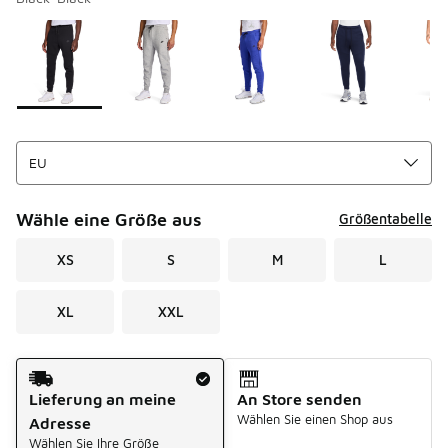
Bitte wählen Sie einen Stil aus
*
Seite 1 von 3 zeigt die Farben 1 bis 10 von 24 an.
Wähle eine Größe aus
Größentabelle
XS
S
M
L
XL
XXL
Versandart
Lieferung an meine
An Store senden
Wählen Sie einen Shop aus
Adresse
Wählen Sie Ihre Größe