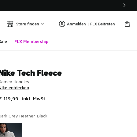
Store finden
Anmelden | FLX Beitreten
Sale
FLX Membership
Nike Tech Fleece
Damen Hoodies
Nike entdecken
€ 119,99
inkl. MwSt.
Dark Grey Heather-Black
Seite 1 von 1 zeigt die Farben 1 bis 1 von 1 an.
Bitte wählen Sie einen Stil aus
*