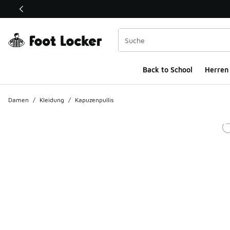
Dieser Link öffnet sich in einem neuen Fenster
Back to School
Herren
Damen
/
Kleidung
/
Kapuzenpullis