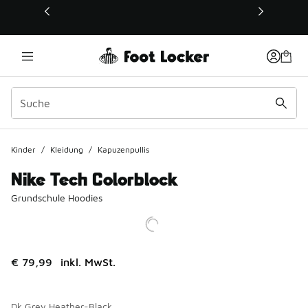
Dieser Link öffnet sich in einem neuen Fenster
Kinder
/
Kleidung
/
Kapuzenpullis
Nike Tech Colorblock
Grundschule Hoodies
€ 79,99
inkl. MwSt.
Dk Grey Heather-Black