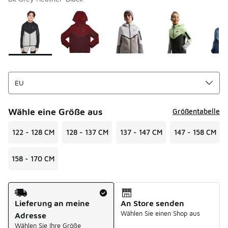
Bitte wählen Sie einen Stil aus
*
Seite 1 von 1 zeigt die Farben 1 bis 8 von 8 an.
Wähle eine Größe aus
Größentabelle
122 - 128 CM
128 - 137 CM
137 - 147 CM
147 - 158 CM
158 - 170 CM
Versandart
Lieferung an meine
An Store senden
Wählen Sie einen Shop aus
Adresse
Wählen Sie Ihre Größe