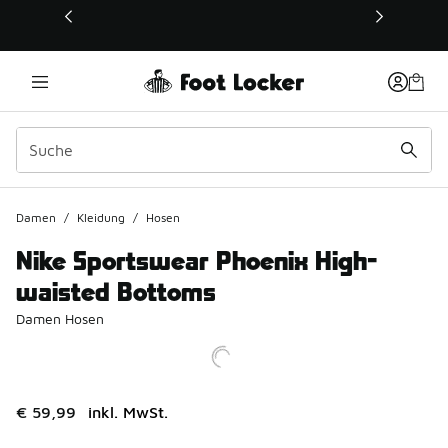
Dieser Link öffnet sich in einem neuen Fenster
Damen
/
Kleidung
/
Hosen
Nike Sportswear Phoenix High-
waisted Bottoms
Damen Hosen
€ 59,99
inkl. MwSt.