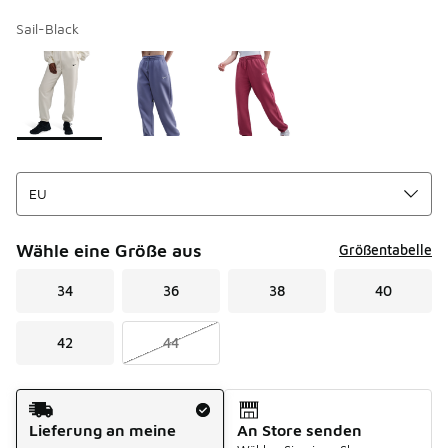
Sail-Black
Bitte wählen Sie einen Stil aus
*
Seite 1 von 1 zeigt die Farben 1 bis 3 von 3 an.
Wähle eine Größe aus
Größentabelle
34
36
38
40
42
44
Versandart
Lieferung an meine
An Store senden