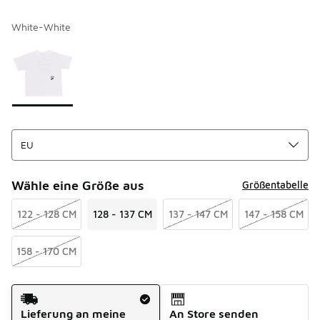
White-White
Bitte wählen Sie einen Stil aus
*
Seite 1 von 1 zeigt die Farben 1 bis 1 von 1 an.
Wähle eine Größe aus
Größentabelle
122 - 128 CM
128 - 137 CM
137 - 147 CM
147 - 158 CM
158 - 170 CM
Versandart
Lieferung an meine
An Store senden