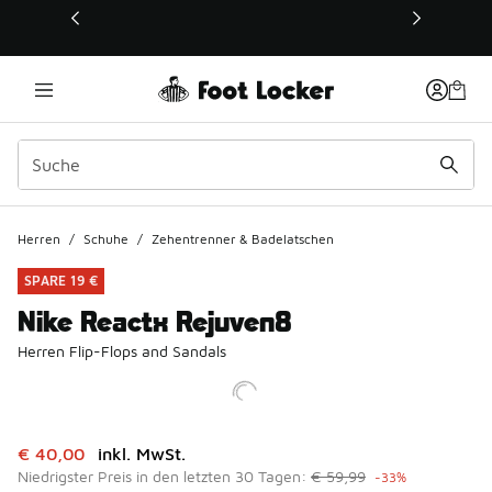
Dieser Link öffnet sich in einem neuen Fenster
Herren
/
Schuhe
/
Zehentrenner & Badelatschen
SPARE 19 €
Nike Reactx Rejuven8
Herren Flip-Flops and Sandals
Dieser Artikel ist im Sale. Der Preis ist von auf € 40,00 ge
€ 40,00
inkl. MwSt.
Niedrigster Preis in den letzten 30 Tagen:
€ 59,99
-33%