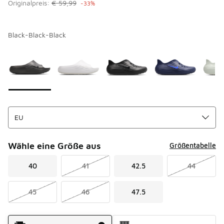
Originalpreis:
€ 59,99
-33%
Black-Black-Black
Bitte wählen Sie einen Stil aus
*
Seite 1 von 2 zeigt die Farben 1 bis 10 von 11 an.
Wähle eine Größe aus
Größentabelle
40
41
42.5
44
45
46
47.5
Versandart