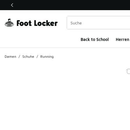
Dieser Link öffnet sich in einem neuen Fenster
Back to School
Herren
Damen
/
Schuhe
/
Running