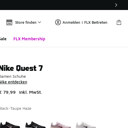
Store finden
Anmelden | FLX Beitreten
Sale
FLX Membership
Nike Quest 7
Damen Schuhe
Nike entdecken
€ 79,99
inkl. MwSt.
Black-Taupe Haze
Seite 1 von 1 zeigt die Farben 1 bis 4 von 4 an.
Bitte wählen Sie einen Stil aus
*