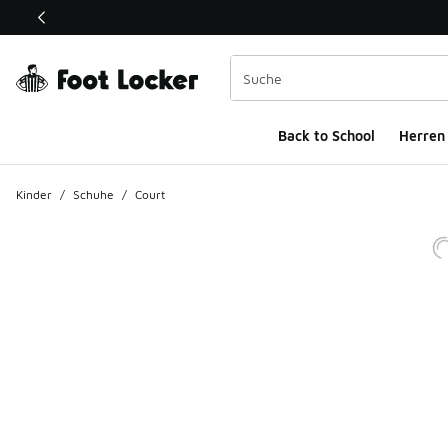
Dieser Link öffnet sich in einem neuen Fenster
Back to School
Herren
Kinder
/
Schuhe
/
Court