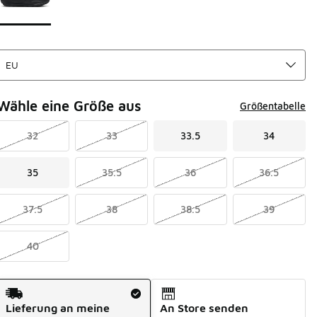
Wähle eine Größe aus
Größentabelle
32
33
33.5
34
35
35.5
36
36.5
37.5
38
38.5
39
40
Versandart
Lieferung an meine
An Store senden