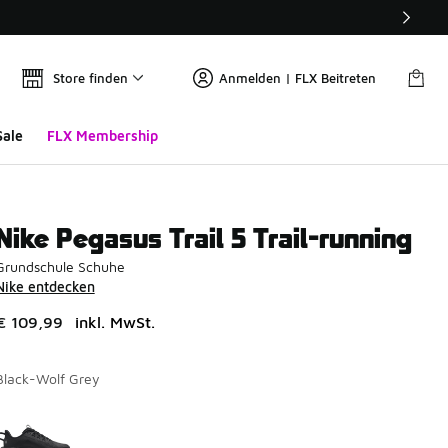
Store finden
Anmelden | FLX Beitreten
Sale
FLX Membership
Nike Pegasus Trail 5 Trail-running
Grundschule Schuhe
Nike entdecken
€ 109,99
inkl. MwSt.
Black-Wolf Grey
Seite 1 von 1 zeigt die Farben 1 bis 1 von 1 an.
Bitte wählen Sie einen Stil aus
*