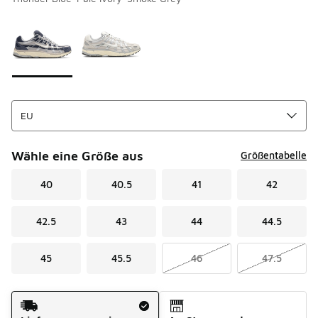
Bitte wählen Sie einen Stil aus
*
Seite 1 von 1 zeigt die Farben 1 bis 2 von 2 an.
Wähle eine Größe aus
Größentabelle
40
40.5
41
42
42.5
43
44
44.5
45
45.5
46
47.5
Versandart