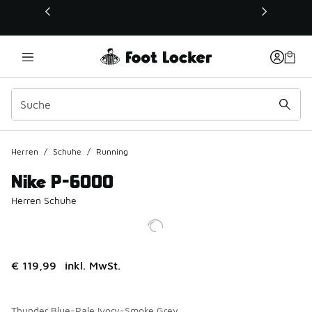
Dieser Link öffnet sich in einem neuen Fenster
Herren
/
Schuhe
/
Running
Nike P-6000
Herren Schuhe
€ 119,99
inkl. MwSt.
Thunder Blue-Pale Ivory-Smoke Grey