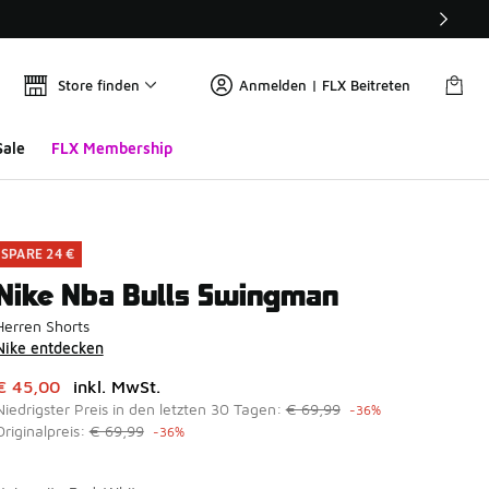
Store finden
Anmelden | FLX Beitreten
Sale
FLX Membership
SPARE 24 €
Nike Nba Bulls Swingman
Herren Shorts
Nike entdecken
Dieser Artikel ist im Sale. Der Preis ist von auf € 45,00 gefal
€ 45,00
inkl. MwSt.
Niedrigster Preis in den letzten 30 Tagen:
€ 69,99
-36%
Originalpreis:
€ 69,99
-36%