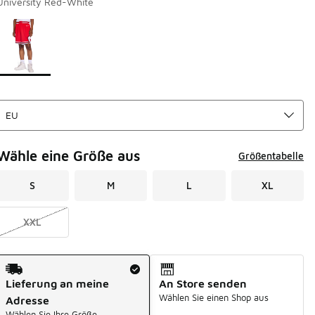
University Red-White
Seite 1 von 1 zeigt die Farben 1 bis 1 von 1 an.
Bitte wählen Sie einen Stil aus
*
Wähle eine Größe aus
Größentabelle
S
M
L
XL
XXL
Versandart
Lieferung an meine
An Store senden
Wählen Sie einen Shop aus
Adresse
Wählen Sie Ihre Größe