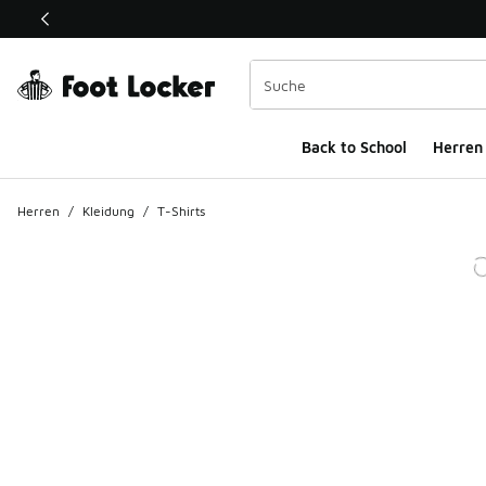
Dieser Link öffnet sich in einem neuen Fenster
Back to School
Herren
Herren
/
Kleidung
/
T-Shirts