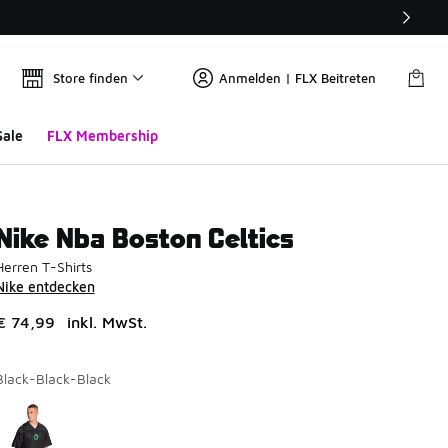
Store finden
Anmelden | FLX Beitreten
Sale
FLX Membership
Nike Nba Boston Celtics
Herren T-Shirts
Nike entdecken
€ 74,99
inkl. MwSt.
Black-Black-Black
Seite 1 von 1 zeigt die Farben 1 bis 1 von 1 an.
Bitte wählen Sie einen Stil aus
*