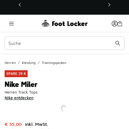
Dieser Link öffnet sich in einem neuen Fenster
Herren
/
Kleidung
/
Trainingsjacken
SPARE 29 €
Nike Miler
Herren Track Tops
Nike entdecken
Dieser Artikel ist im Sale. Der Preis ist von auf € 55,00 ge
€ 55,00
inkl. MwSt.