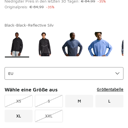
Niedrigster Preis in den letzten 30 Tagen:
€ 84,99
-35%
Originalpreis:
€ 84,99
-35%
Black-Black-Reflective Silv
Seite 1 von 1 zeigt die Farben 1 bis 5 von 5 an.
Bitte wählen Sie einen Stil aus
*
Wähle eine Größe aus
Größentabelle
XS
S
M
L
XL
XXL