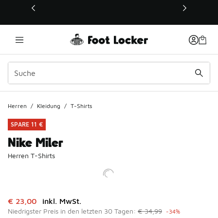
Dieser Link öffnet sich in einem neuen Fenster
Herren
/
Kleidung
/
T-Shirts
SPARE 11 €
Nike Miler
Herren T-Shirts
Dieser Artikel ist im Sale. Der Preis ist von auf € 23,00 ge
€ 23,00
inkl. MwSt.
Niedrigster Preis in den letzten 30 Tagen:
€ 34,99
-34%