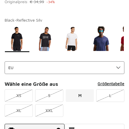
Originalpreis:
€ 34,99
-34%
Black-Reflective Silv
Bitte wählen Sie einen Stil aus
*
Seite 1 von 2 zeigt die Farben 1 bis 10 von 15 an.
Wähle eine Größe aus
Größentabelle
XS
S
M
L
XL
XXL
Versandart