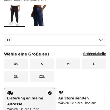
Bitte wählen Sie einen Stil aus
*
Seite 1 von 1 zeigt die Farben 1 bis 2 von 2 an.
Wähle eine Größe aus
Größentabelle
XS
S
M
L
XL
XXL
Versandart
Lieferung an meine
An Store senden
Wählen Sie einen Shop aus
Adresse
Wählen Sie Ihre Größe