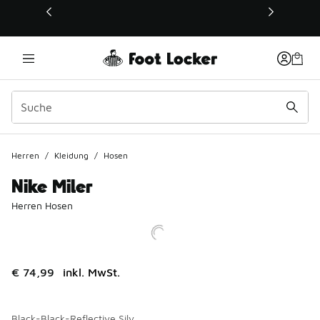
Dieser Link öffnet sich in einem neuen Fenster
Herren
/
Kleidung
/
Hosen
Nike Miler
Herren Hosen
€ 74,99
inkl. MwSt.
Black-Black-Reflective Silv