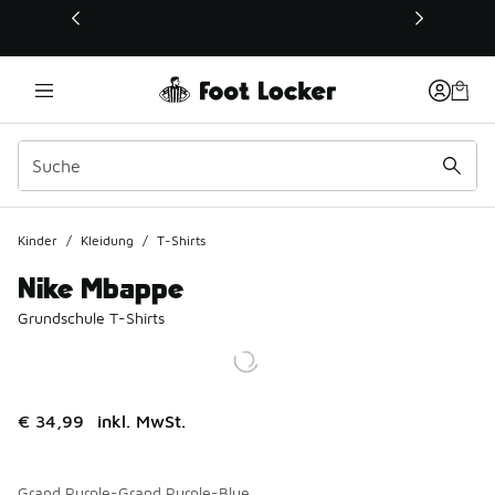
Dieser Link öffnet sich in einem neuen Fenster
Kinder
/
Kleidung
/
T-Shirts
Nike Mbappe
Grundschule T-Shirts
€ 34,99
inkl. MwSt.
Grand Purple-Grand Purple-Blue