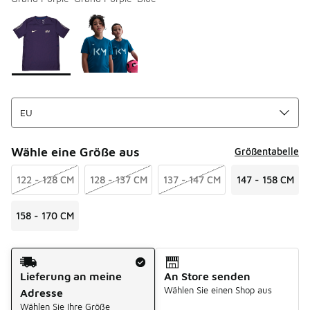
Bitte wählen Sie einen Stil aus
*
Seite 1 von 1 zeigt die Farben 1 bis 2 von 2 an.
Wähle eine Größe aus
Größentabelle
122 - 128 CM
128 - 137 CM
137 - 147 CM
147 - 158 CM
158 - 170 CM
Versandart
Lieferung an meine
An Store senden
Wählen Sie einen Shop aus
Adresse
Wählen Sie Ihre Größe