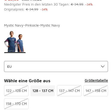
Niedrigster Preis in den letzten 30 Tagen:
€ 34,99
-34%
Originalpreis:
€ 34,99
-34%
Mystic Navy-Pinksicle-Mystic Navy
Bitte wählen Sie einen Stil aus
*
Seite 1 von 1 zeigt die Farben 1 bis 1 von 1 an.
Wähle eine Größe aus
Größentabelle
122 - 128 CM
128 - 137 CM
137 - 147 CM
147 - 158 CM
158 - 170 CM