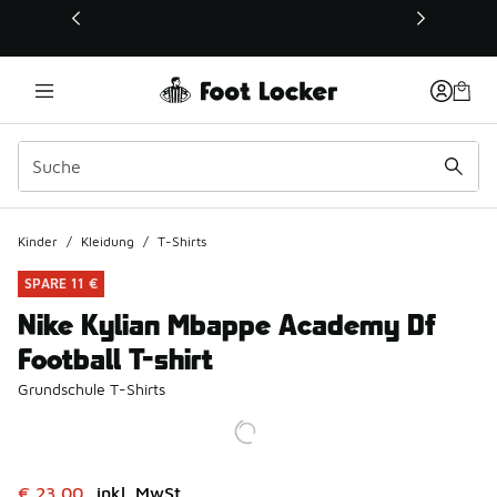
Dieser Link öffnet sich in einem neuen Fenster
Kinder
/
Kleidung
/
T-Shirts
SPARE 11 €
Nike Kylian Mbappe Academy Df
Football T-shirt
Grundschule T-Shirts
Dieser Artikel ist im Sale. Der Preis ist von auf € 23,00 ge
€ 23,00
inkl. MwSt.