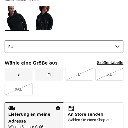
Bitte wählen Sie einen Stil aus
*
Seite 1 von 1 zeigt die Farben 1 bis 2 von 2 an.
Wähle eine Größe aus
Größentabelle
S
M
L
XL
XXL
Versandart
Lieferung an meine
An Store senden
Wählen Sie einen Shop aus
Adresse
Wählen Sie Ihre Größe