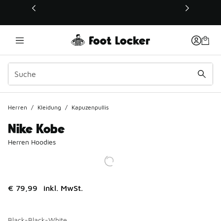
Dieser Link öffnet sich in einem neuen Fenster
Herren
/
Kleidung
/
Kapuzenpullis
Nike Kobe
Herren Hoodies
€ 79,99
inkl. MwSt.
Black-Black-White