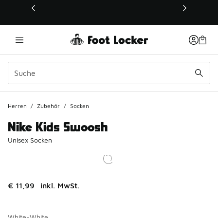
Dieser Link öffnet sich in einem neuen Fenster
Herren
/
Zubehör
/
Socken
Nike Kids Swoosh
Unisex Socken
€ 11,99
inkl. MwSt.
White-White