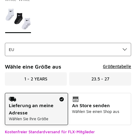
Bitte wählen Sie einen Stil aus
*
Seite 1 von 1 zeigt die Farben 1 bis 1 von 1 an.
Wähle eine Größe aus
Größentabelle
1 - 2 YEARS
23.5 - 27
Versandart
Lieferung an meine
An Store senden
Wählen Sie einen Shop aus
Adresse
Wählen Sie Ihre Größe
Kostenfreier Standardversand für FLX-Mitglieder