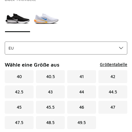
Bitte wählen Sie einen Stil aus
*
Seite 1 von 1 zeigt die Farben 1 bis 2 von 2 an.
Wähle eine Größe aus
Größentabelle
40
40.5
41
42
42.5
43
44
44.5
45
45.5
46
47
47.5
48.5
49.5