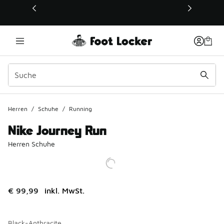
Dieser Link öffnet sich in einem neuen Fenster
Herren
/
Schuhe
/
Running
Nike Journey Run
Herren Schuhe
€ 99,99
inkl. MwSt.
Black-Anthracite