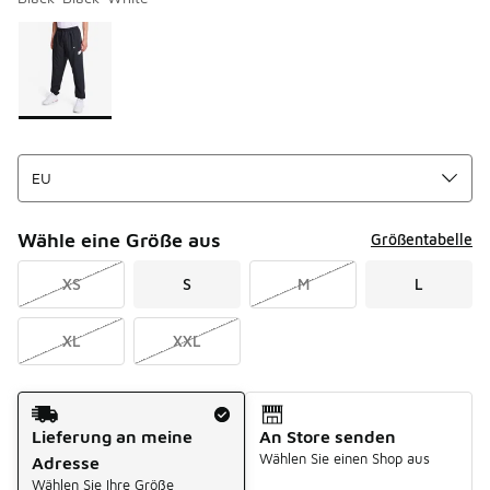
Bitte wählen Sie einen Stil aus
*
Seite 1 von 1 zeigt die Farben 1 bis 1 von 1 an.
Wähle eine Größe aus
Größentabelle
XS
S
M
L
XL
XXL
Versandart
Lieferung an meine
An Store senden
Wählen Sie einen Shop aus
Adresse
Wählen Sie Ihre Größe