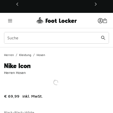
Dieser Link öffnet sich in einem neuen Fenster
Herren
/
Kleidung
/
Hosen
Nike Icon
Herren Hosen
€ 69,99
inkl. MwSt.
Black-Black-White