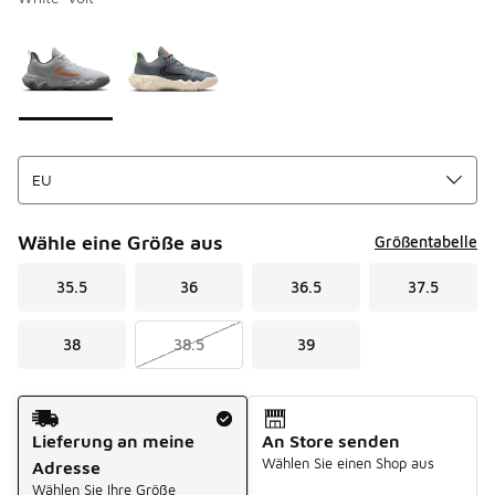
Bitte wählen Sie einen Stil aus
*
Seite 1 von 1 zeigt die Farben 1 bis 2 von 2 an.
Wähle eine Größe aus
Größentabelle
35.5
36
36.5
37.5
38
38.5
39
Versandart
Lieferung an meine
An Store senden
Wählen Sie einen Shop aus
Adresse
Wählen Sie Ihre Größe