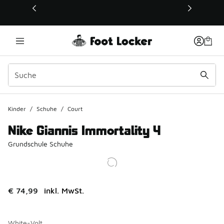
Dieser Link öffnet sich in einem neuen Fenster
Kinder
/
Schuhe
/
Court
Nike Giannis Immortality 4
Grundschule Schuhe
€ 74,99
inkl. MwSt.
White-Volt