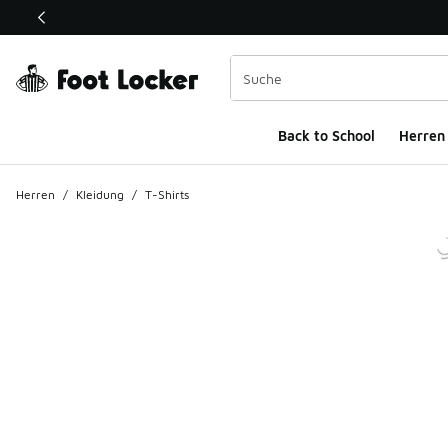
Dieser Link öffnet sich in einem neuen Fenster
Back to School
Herren
Herren
/
Kleidung
/
T-Shirts