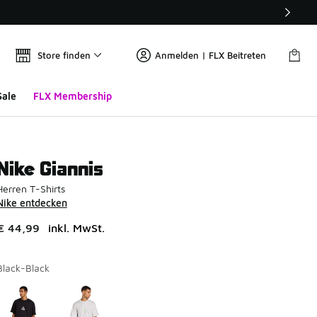
Store finden
Anmelden | FLX Beitreten
Sale
FLX Membership
Nike Giannis
Herren T-Shirts
Nike entdecken
€ 44,99
inkl. MwSt.
Black-Black
Seite 1 von 1 zeigt die Farben 1 bis 2 von 2 an.
Bitte wählen Sie einen Stil aus
*